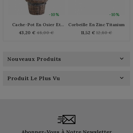
-10%
-10%
Cache-Pot En Osier Et
Corbeille En Zinc Titanium
Métal
Regular
Regular
43,20 €
48,00 €
11,52 €
12,80 €
price
price

Nouveaux Produits

Produit Le Plus Vu
Abonnez-Vous À Notre Newsletter