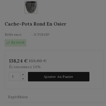
Cache-Pots Rond En Osier
Référence
: JCP284SP
check
En stock
138,24 €
153,60 €
Économisez 10%
Ajouter Au Panier
Expédition