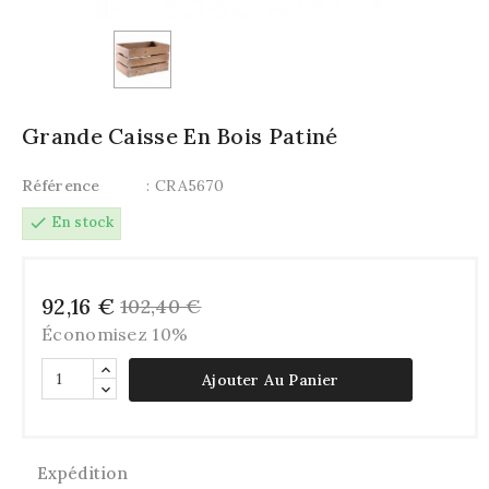
Grande Caisse En Bois Patiné
Référence
: CRA5670
check
En stock
92,16 €
102,40 €
Économisez 10%
Ajouter Au Panier
Expédition