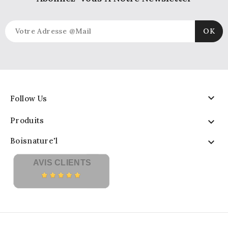

Follow Us
Produits

Boisnature'l

AVIS CLIENTS