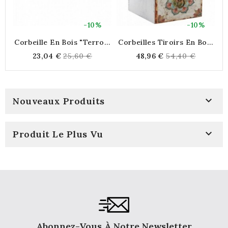
-10%
-10%
Corbeille En Bois "Terroir
Corbeilles Tiroirs En Bois
C
Gourmand"
Motif Mandala
Regular
Regular
23,04 €
25,60 €
48,96 €
54,40 €
price
price

Nouveaux Produits

Produit Le Plus Vu
Abonnez-Vous À Notre Newsletter