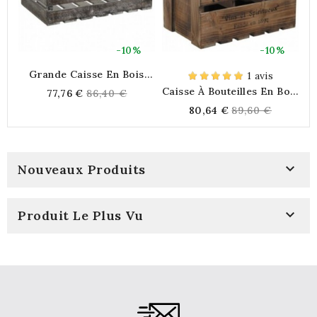
-10%
-10%
Grande Caisse En Bois
1 avis
"Côté Jardin"
Caisse À Bouteilles En Bois
Regular
77,76 €
86,40 €
Vieilli
Regular
80,64 €
89,60 €
price
price

Nouveaux Produits

Produit Le Plus Vu