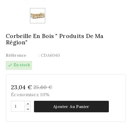
Corbeille En Bois " Produits De Ma
Région"
Référence
: CDA6040
check
En stock
23,04 €
25,60 €
Économisez 10%
Ajouter Au Panier