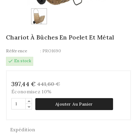
Chariot À Bûches En Poelet Et Métal
Référence
: PRO1690
check
En stock
397,44 €
441,60 €
Économisez 10%
Ajouter Au Panier
Expédition