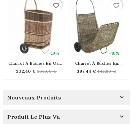
favorite_border
favorite_border
-10%
-10%
Chariot À Bûches En Osier
Chariot À Bûches En
C
Bicolore
Poelet Gris Et Métal
Regular
Regular
302,40 €
336,00 €
397,44 €
441,60 €
price
price

Nouveaux Produits

Produit Le Plus Vu