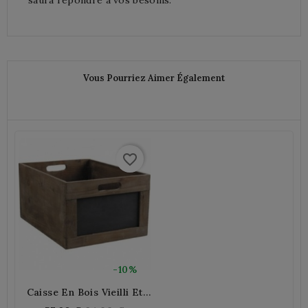
Vous Pourriez Aimer Également
favorite_border
-10%
Caisse En Bois Vieilli Et
Tableau Noir