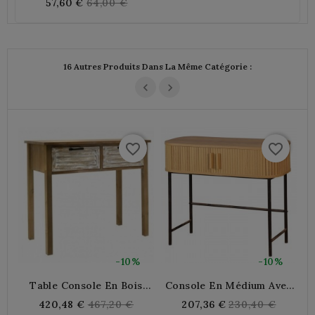
Regular
57,60 €
64,00 €
price
16 Autres Produits Dans La Même Catégorie :
favorite_border
favorite_border
-10%
-10%
Table Console En Bois
Console En Médium Avec
T
Vieilli Et Cérusé 2 Tiroirs
Poignées 2 Portes, Pieds
Regular
Regular
420,48 €
467,20 €
207,36 €
230,40 €
En Métal