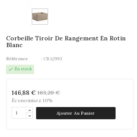
Corbeille Tiroir De Rangement En Rotin
Blanc
Référence
: CRA2993
check
En stock
146,88 €
163,20 €
Économisez 10%
Ajouter Au Panier