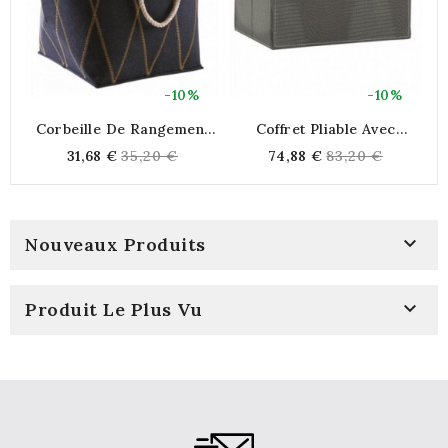
-10%
-10%
Corbeille De Rangement
Coffret Pliable Avec
En Feutrine
Couvercle En En
Regular
Regular
31,68 €
35,20 €
74,88 €
83,20 €
Polyuréthane Lézard Gris
price
price

Nouveaux Produits

Produit Le Plus Vu