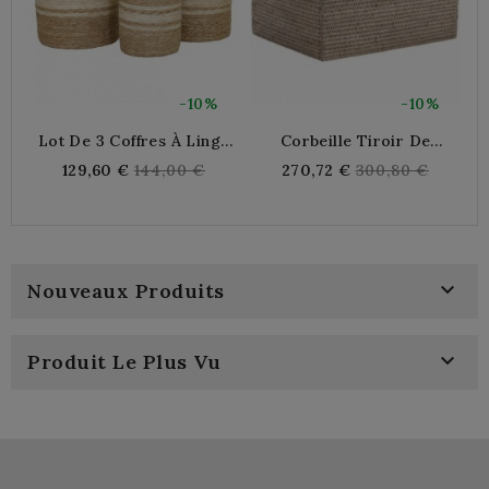
-10%
-10%
Lot De 3 Coffres À Linge
Corbeille Tiroir De
En Jonc Et Maïs Avec
Rangement En Rotin Blanc
J
Regular
Regular
129,60 €
144,00 €
270,72 €
300,80 €
Couvercles | Paniers De
price
price
Rangement Tressés
Naturels

Nouveaux Produits

Produit Le Plus Vu