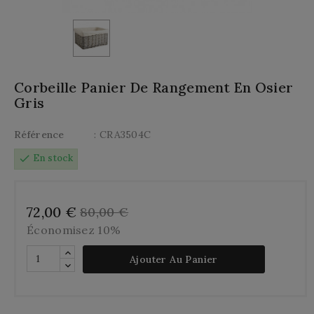
Corbeille Panier De Rangement En Osier
Gris
Référence
: CRA3504C
check
En stock
72,00 €
80,00 €
Économisez 10%
Ajouter Au Panier