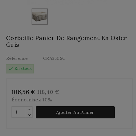
Corbeille Panier De Rangement En Osier
Gris
Référence
: CRA3505C
check
En stock
106,56 €
118,40 €
Économisez 10%
Ajouter Au Panier