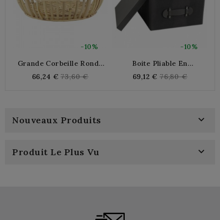
-10%
-10%
Grande Corbeille Ronde
Boite Pliable En
L
En Rotin Naturel Ø42 Cm |
Polyuréthane Lézard Gris
Regular
Regular
66,24 €
73,60 €
69,12 €
76,80 €
Panier De Rangement
price
price
Tressé Pour Salon & Salle
De Bain

Nouveaux Produits

Produit Le Plus Vu