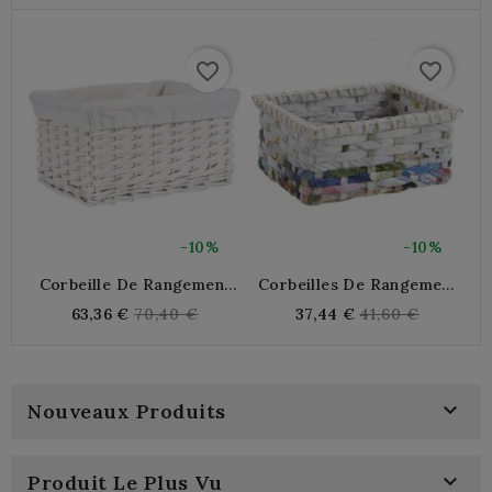
favorite_border
favorite_border
-10%
-10%
Corbeille De Rangement
Corbeilles De Rangement
C
En Osier Laqué Blanc Avec
En Papier Recyclé
Regular
Regular
63,36 €
70,40 €
37,44 €
41,60 €
Doublure Coton | Panier
price
price
De Rangement Tressé Et
Décoratif

Nouveaux Produits

Produit Le Plus Vu