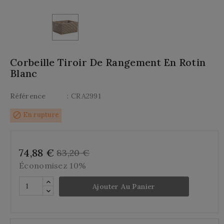
Corbeille Tiroir De Rangement En Rotin
Blanc
Référence
: CRA2991
block
En rupture
74,88 €
83,20 €
Économisez 10%
Ajouter Au Panier