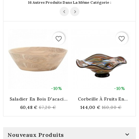
16 Autres Produits Dans La Même Catégorie :
favorite_border
favorite_border
-10%
-10%
Saladier En Bois D'acacia
Corbeille À Fruits En
Naturel Ø 30 H 10 Cm
Verre À Rayures Colorées
Regular
Regular
60,48 €
67,20 €
144,00 €
160,00 €
Bol À Fruits Artisanal À
price
price
Bord Ondulé Pour Centre
De Table

Nouveaux Produits