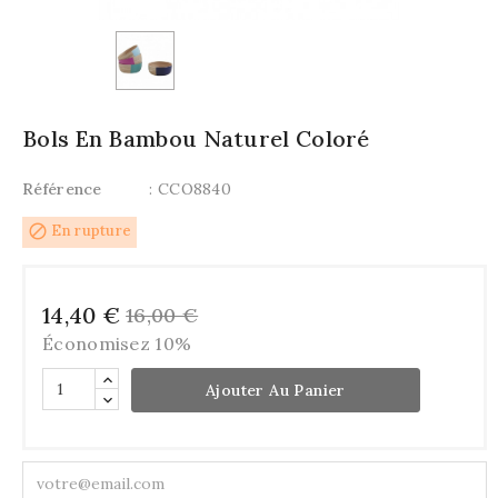
Bols En Bambou Naturel Coloré
Référence
: CCO8840
block
En rupture
14,40 €
16,00 €
Économisez 10%
Ajouter Au Panier