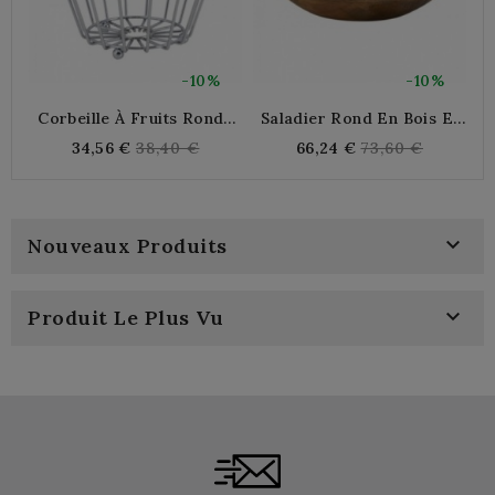
-10%
-10%
Corbeille À Fruits Ronde
Saladier Rond En Bois Et
En Métal Chromé
Résine Ø 25 Cm
Regular
Regular
34,56 €
38,40 €
66,24 €
73,60 €
price
price

Nouveaux Produits

Produit Le Plus Vu