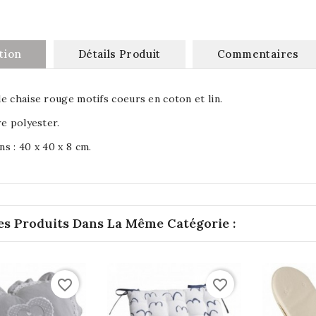
tion
Détails Produit
Commentaires
e chaise rouge motifs coeurs en coton et lin.
re polyester.
s : 40 x 40 x 8 cm.
es Produits Dans La Même Catégorie :
favorite_border
favorite_border