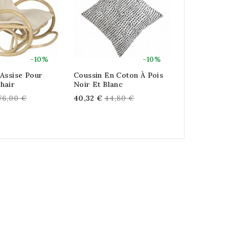
-10%
-10%
Assise Pour
Coussin En Coton À Pois
Coussin Ch
hair
Noir Et Blanc
45 X 45 Cm
egular
Regular
Reg
76,00 €
40,32 €
44,80 €
37,44 €
41,
rice
price
pri