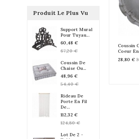
Produit Le Plus Vu
Support Mural
Pour Tuyau...
Regular
60,48 €
Coussin 
price
67,20 €
Coeur En
R
28,80 €
3
Coussin De
p
Chaise Ou...
Regular
48,96 €
price
54,40 €
Rideau De
Porte En Fil
De...
Regular
112,32 €
price
124,80 €
Lot De 2 -