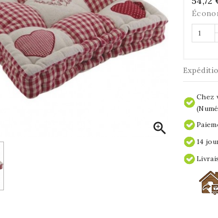
54,72 
Écono
Expéditi
Chez v
(Numér

Paieme
14 jou
Livrai