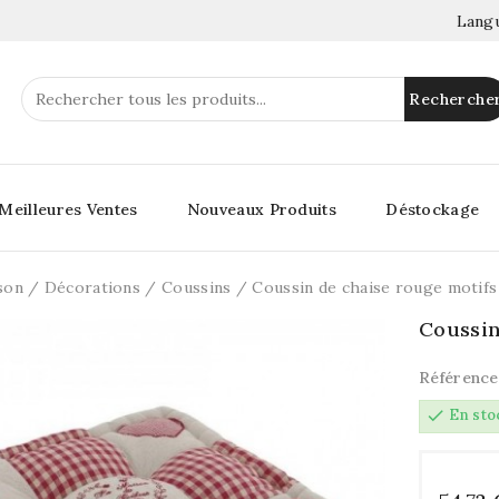
Langu
Recherche
Meilleures Ventes
Nouveaux Produits
Déstockage
son
Décorations
Coussins
Coussin de chaise rouge motifs
Coussin
Référence
check
En sto