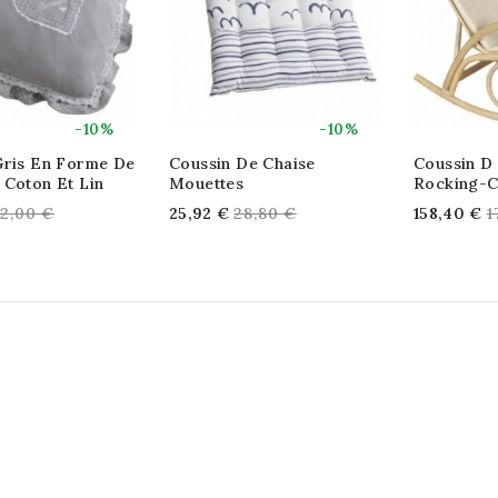
-10%
-10%
Gris En Forme De
Coussin De Chaise
Coussin D 
 Coton Et Lin
Mouettes
Rocking-C
egular
Regular
R
2,00 €
25,92 €
28,80 €
158,40 €
1
rice
price
p