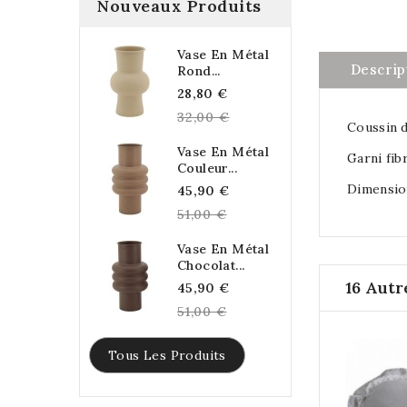
Nouveaux Produits
Vase En Métal
Descrip
Rond...
Regular
28,80 €
price
32,00 €
Coussin d
Vase En Métal
Garni fib
Couleur...
Dimension
Regular
45,90 €
price
51,00 €
Vase En Métal
Chocolat...
16 Autr
Regular
45,90 €
price
51,00 €
Tous Les Produits