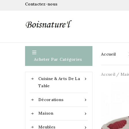
Contactez-nous

Accueil
Acheter Par Catégories
Accueil
Mai
Cuisine & Arts De La

Table
Décorations

Maison

Meubles
