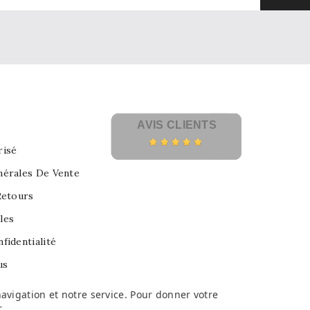
AVIS CLIENTS
risé
nérales De Vente
Retours
les
fidentialité
us
avigation et notre service. Pour donner votre
r
.