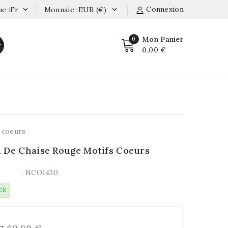
Connexion
e :fr
Monnaie :EUR (€)


Mon Panier
0
r
0,00 €
 coeurs
 De Chaise Rouge Motifs Coeurs
: NCO1430
ck