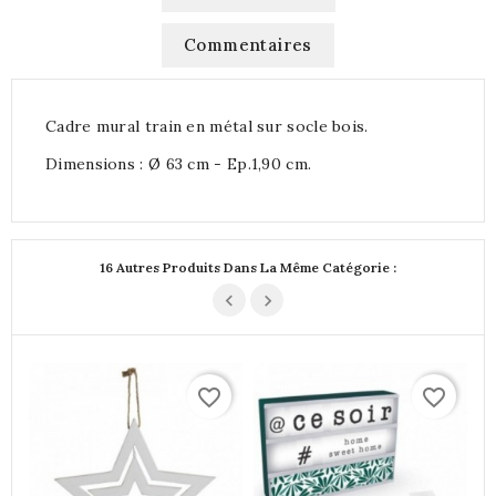
Commentaires
Cadre mural train en métal sur socle bois.
Dimensions : Ø 63 cm - Ep.1,90 cm.
16 Autres Produits Dans La Même Catégorie :
favorite_border
favorite_border