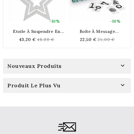
-10%
-10%
Etoile À Suspendre En
Boîte À Message
Bois Patiné Blanc
Lumineuse A4
Regular
Regular
43,20 €
48,00 €
22,50 €
25,00 €
price
price

Nouveaux Produits

Produit Le Plus Vu