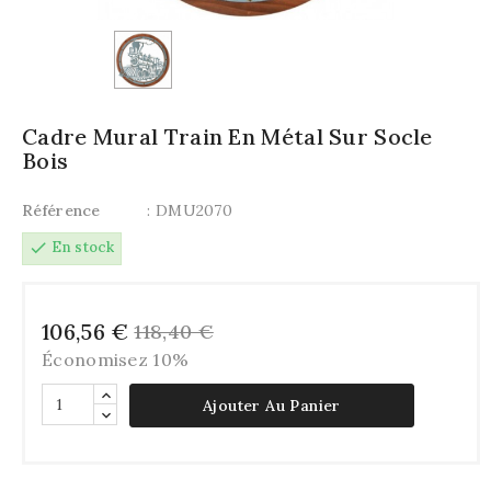
Cadre Mural Train En Métal Sur Socle
Bois
Référence
: DMU2070
check
En stock
106,56 €
118,40 €
Économisez 10%
Ajouter Au Panier