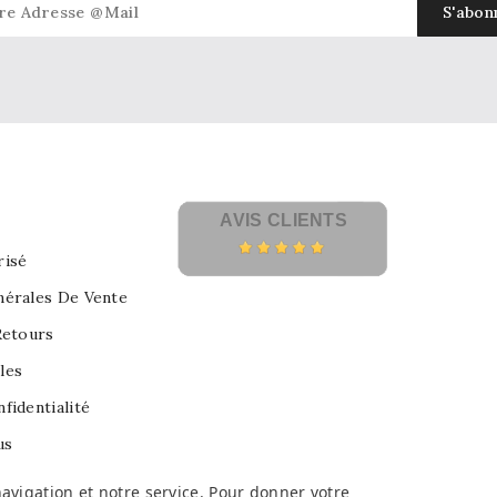
AVIS CLIENTS
risé
nérales De Vente
Retours
les
fidentialité
us
avigation et notre service. Pour donner votre