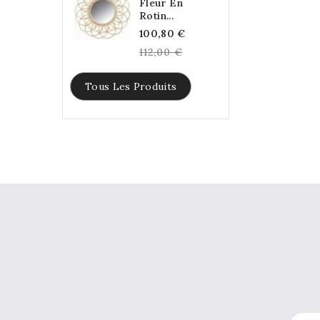
Fleur En
Rotin...
Regular
100,80 €
price
112,00 €
Tous Les Produits