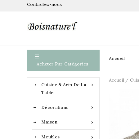
Contactez-nous

Accueil
Acheter Par Catégories
Accueil
Cuis
Cuisine & Arts De La

Table
Décorations

Maison

Meubles
