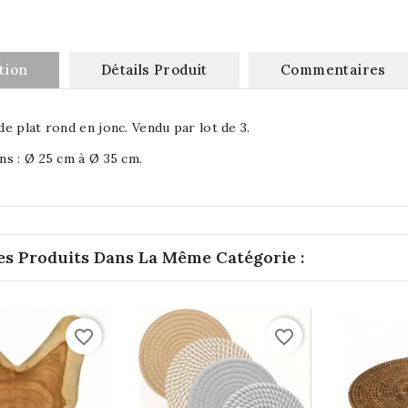
tion
Détails Produit
Commentaires
e plat rond en jonc. Vendu par lot de 3.
s : Ø 25 cm à Ø 35 cm.
es Produits Dans La Même Catégorie :
favorite_border
favorite_border