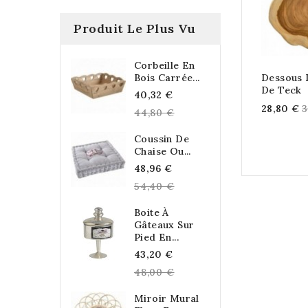
Produit Le Plus Vu
Corbeille En
Bois Carrée...
Dessous 
De Teck
Regular
40,32 €
R
28,80 €
3
price
44,80 €
p
Coussin De
Chaise Ou...
Regular
48,96 €
price
54,40 €
Boite À
Gâteaux Sur
Pied En...
Regular
43,20 €
price
48,00 €
Miroir Mural