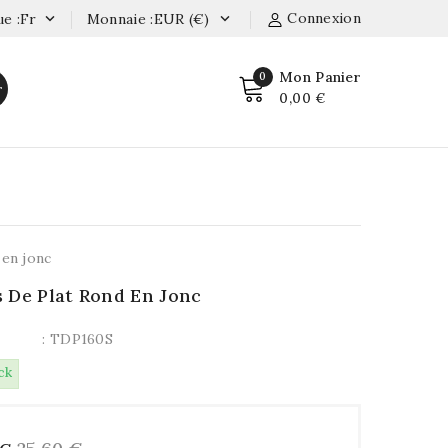
Connexion
e :fr
Monnaie :EUR (€)


Mon Panier
0
r
0,00 €
 en jonc
 De Plat Rond En Jonc
: TDP160S
ck