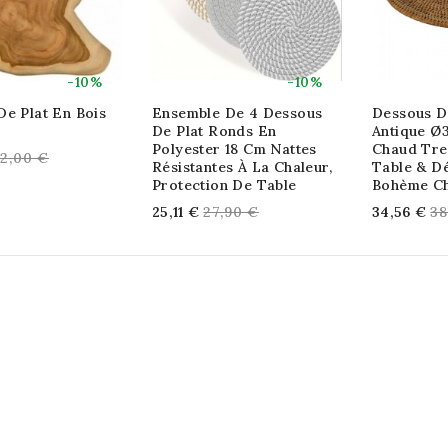
-10%
-10%
De Plat En Bois
Ensemble De 4 Dessous
Dessous De
De Plat Ronds En
Antique Ø
Polyester 18 Cm Nattes
Chaud Tre
egular
2,00 €
Résistantes À La Chaleur,
Table & D
rice
Protection De Table
Bohème Ch
Regular
Re
25,11 €
27,90 €
34,56 €
38
price
pr