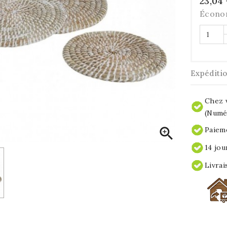
23,04
Écono
Expéditi
Chez v
(Numér

Paieme
14 jou
Livrai