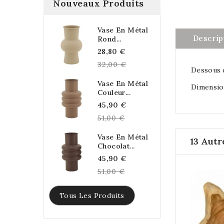
Nouveaux Produits
Vase En Métal
Descrip
Rond...
Regular
28,80 €
price
32,00 €
Dessous d
Vase En Métal
Dimension
Couleur...
Regular
45,90 €
price
51,00 €
Vase En Métal
13 Autr
Chocolat...
Regular
45,90 €
price
51,00 €
Tous Les Produits