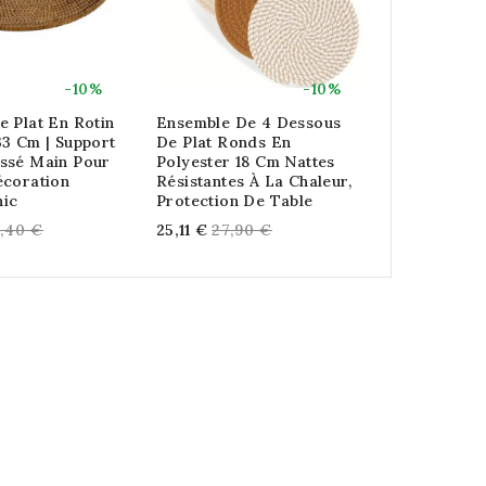
-10%
-10%
 Plat En Rotin
Ensemble De 4 Dessous
Dessous De
33 Cm | Support
De Plat Ronds En
Blanc Ø 30
ssé Main Pour
Polyester 18 Cm Nattes
Repose-Pla
écoration
Résistantes À La Chaleur,
Pour Table
ic
Protection De Table
Regu
11,61 €
12,9
gular
Regular
,40 €
25,11 €
27,90 €
price
ice
price