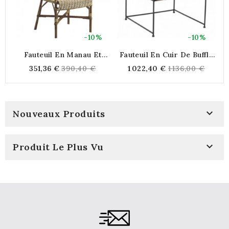
-10%
-10%
Fauteuil En Manau Et
Fauteuil En Cuir De Buffle
F
Moelle De Rotin Naturelle
Avec Structure En Métal
Regular
Regular
351,36 €
390,40 €
1 022,40 €
1 136,00 €
Style Vintage Confortable
price
price
Pour Véranda Et Terrasse

Nouveaux Produits

Produit Le Plus Vu