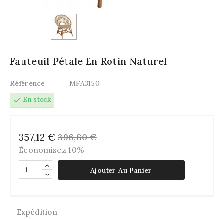
Fauteuil Pétale En Rotin Naturel
Référence
: MFA3150
check
En stock
357,12 €
396,80 €
Économisez 10%
Ajouter Au Panier
Expédition