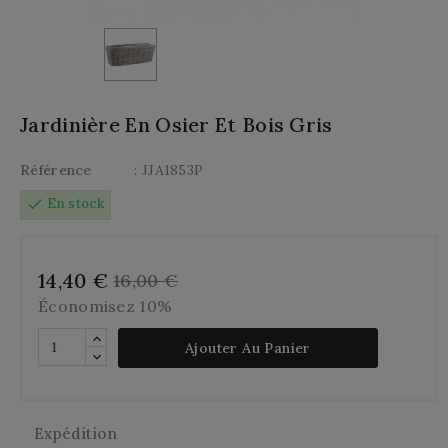
Jardinière En Osier Et Bois Gris
Référence
: JJA1853P
check
En stock
14,40 €
16,00 €
Économisez 10%
Ajouter Au Panier
Expédition