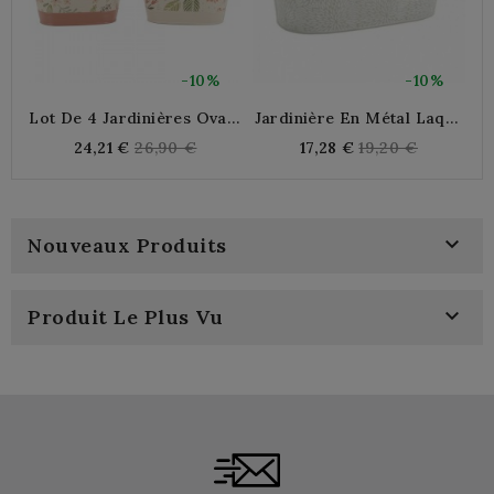
-10%
-10%
Lot De 4 Jardinières Ovale
Jardinière En Métal Laqué
En Métal Laqué 20x11x9
Beige Avec Motif Floral
P
Regular
Regular
24,21 €
26,90 €
17,28 €
19,20 €
Cm | Petit Pot De Fleurs
price
price
Intérieur Et Extérieur
Design

Nouveaux Produits

Produit Le Plus Vu