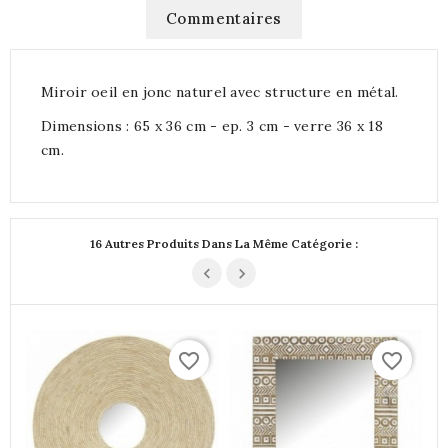
Commentaires
Miroir oeil en jonc naturel avec structure en métal.
Dimensions : 65 x 36 cm - ep. 3 cm - verre 36 x 18
cm.
16 Autres Produits Dans La Même Catégorie :
favorite_border
favorite_border