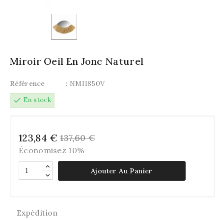
Miroir Oeil En Jonc Naturel
Référence
: NMI1850V
check
En stock
123,84 €
137,60 €
Économisez 10%
Ajouter Au Panier
Expédition