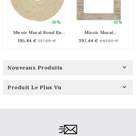
-10%
-10%
Miroir Mural Rond En
Miroir Mural
Maïs Tressé Ø 72 Cm
Rectangulaire En Bois De
Regular
Regular
195,84 €
217,60 €
397,44 €
441,60 €
Manguier - Aztèque 63 X
price
price
78 Cm

Nouveaux Produits

Produit Le Plus Vu