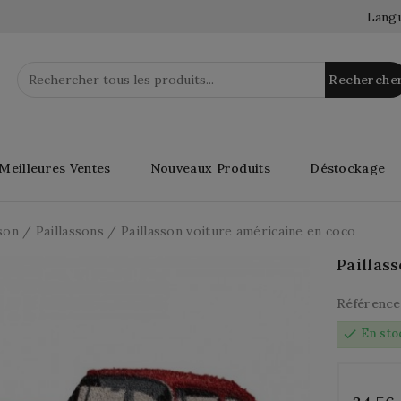
Langu
Recherche
Meilleures Ventes
Nouveaux Produits
Déstockage
son
Paillassons
Paillasson voiture américaine en coco
Paillas
Référence
check
En sto