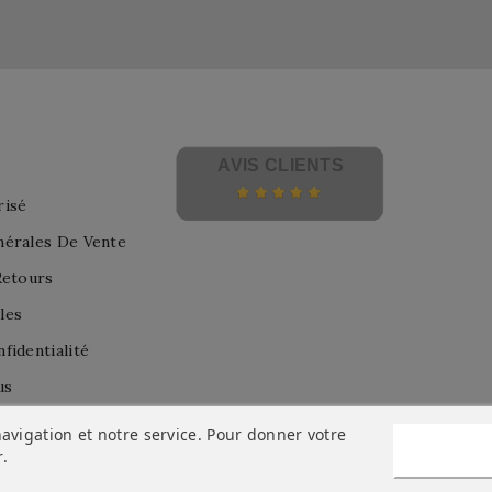
AVIS CLIENTS
risé
nérales De Vente
Retours
les
fidentialité
us
avigation et notre service. Pour donner votre
r
.