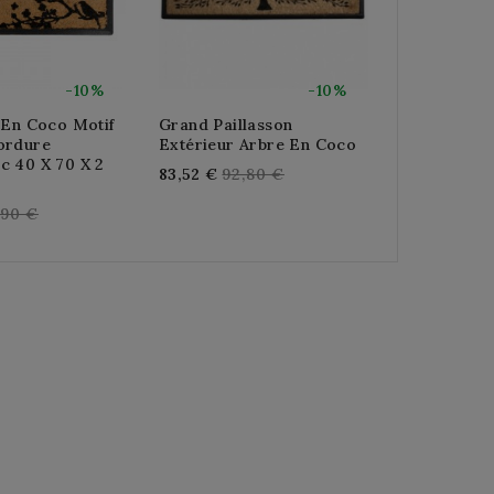
-10%
-10%
 En Coco Motif
Grand Paillasson
Paillasson 
ordure
Extérieur Arbre En Coco
Coco
c 40 X 70 X 2
Regular
Reg
83,52 €
92,80 €
43,20 €
48
price
pri
gular
,90 €
ce