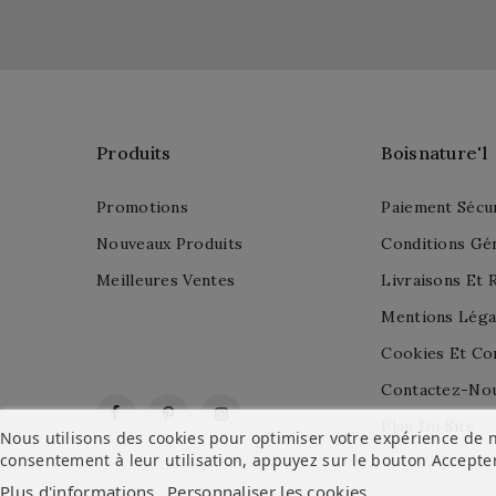
Produits
Boisnature'l
Promotions
Paiement Sécu
Nouveaux Produits
Conditions Gé
Meilleures Ventes
Livraisons Et 
Mentions Léga
Cookies Et Con
Contactez-No
Facebook
Pinterest
Instagram
Plan Du Site
Nous utilisons des cookies pour optimiser votre expérience de n
consentement à leur utilisation, appuyez sur le bouton
Accepte
Plus d'informations
Personnaliser les cookies