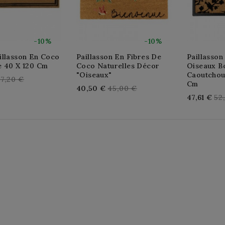
-10%
-10%
illasson En Coco
Paillasson En Fibres De
Paillasson
e 40 X 120 Cm
Coco Naturelles Décor
Oiseaux B
"oiseaux"
Caoutchou
egular
67,20 €
Cm
Regular
40,50 €
45,00 €
rice
Re
47,61 €
52
price
pri