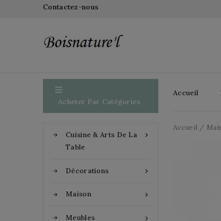
Contactez-nous

Accueil
Acheter Par Catégories
Accueil
Mai
Cuisine & Arts De La

Table
Décorations

Maison

Meubles
