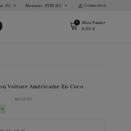
Connexion
e :fr
Monnaie :EUR (€)


Mon Panier
0
r
0,00 €
son Voiture Américaine En Coco
: NPA1710
ck