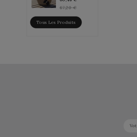
price
67,20 €
Tous Les Produits