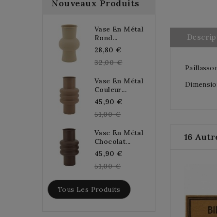
Nouveaux Produits
Vase En Métal
Descrip
Rond...
Regular
28,80 €
price
32,00 €
Paillasso
Vase En Métal
Dimension
Couleur...
Regular
45,90 €
price
51,00 €
Vase En Métal
16 Autr
Chocolat...
Regular
45,90 €
price
51,00 €
Tous Les Produits