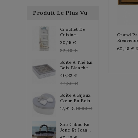
Produit Le Plus Vu
Crochet De
Cuisine...
Grand Pa
Bienvenu
Regular
20,16 €
R
60,48 €
price
22,40 €
p
Boite À Thé En
Bois Blanche...
Regular
40,32 €
price
44,80 €
Boîte À Bijoux
Cœur En Bois...
Regular
17,91 €
19,90 €
price
Sac Cabas En
Jonc Et Jean...
Regular
60,48 €