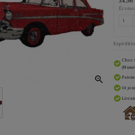
34,56
Écono
Expéditi
Chez v
(Numér

Paieme
14 jou
Livrai