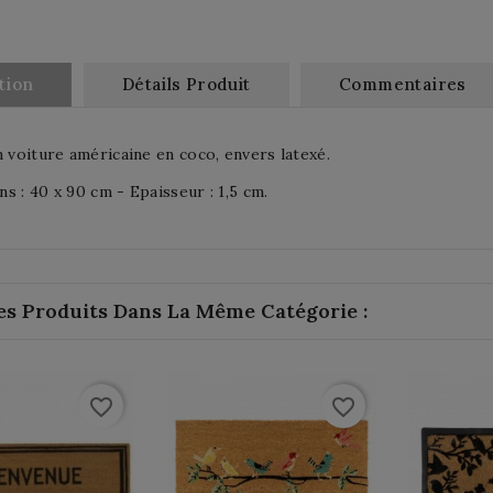
tion
Détails Produit
Commentaires
n voiture américaine en coco, envers latexé.
s : 40 x 90 cm - Epaisseur : 1,5 cm.
es Produits Dans La Même Catégorie :
favorite_border
favorite_border