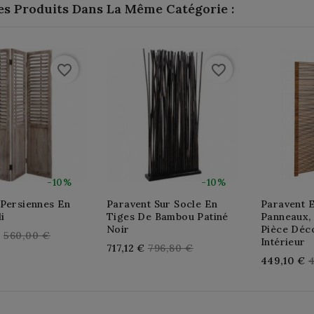
es Produits Dans La Même Catégorie :
favorite_border
favorite_border
-10%
-10%
 Persiennes En
Paravent Sur Socle En
Paravent E
li
Tiges De Bambou Patiné
Panneaux,
Noir
Pièce Déco
Regular
€
560,00 €
Intérieur
Regular
717,12 €
796,80 €
price
R
449,10 €
price
p