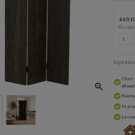
449,1
Écono
Expéditi
Chez v

(Numér
Paieme
14 jou
Livrai