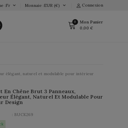
Connexion
e :fr
Monnaie :EUR (€)


Mon Panier
0
r
0,00 €
ur élégant, naturel et modulable pour intérieur
t En Chêne Brut 3 Panneaux,
eur Élégant, Naturel Et Modulable Pour
ur Design
: BUCK269
ck