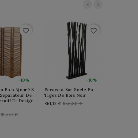
favorite_border
favorite_border
-10%
-10%
n Bois Ajouré 3
Paravent Sur Socle En
Paravent E
 Séparateur De
Tiges De Bois Noir
Re
357,12 €
39
ratif Et Design
Regular
861,12 €
956,80 €
pri
price
egular
499,00 €
rice