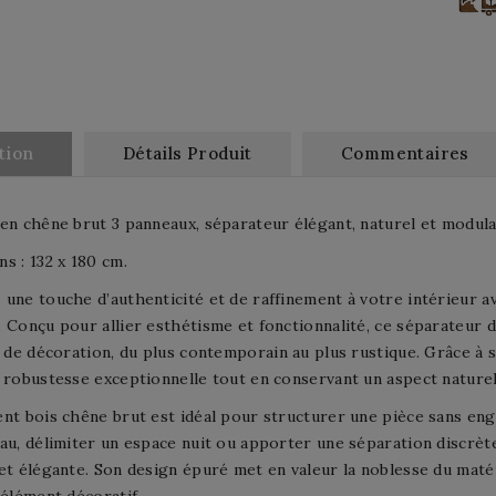
tion
Détails Produit
Commentaires
en chêne brut 3 panneaux, séparateur élégant, naturel et modula
s : 132 x 180 cm.
une touche d’authenticité et de raffinement à votre intérieur a
 Conçu pour allier esthétisme et fonctionnalité, ce séparateur
s de décoration, du plus contemporain au plus rustique. Grâce à 
 robustesse exceptionnelle tout en conservant un aspect naturel
nt bois chêne brut est idéal pour structurer une pièce sans eng
au, délimiter un espace nuit ou apporter une séparation discrète
et élégante. Son design épuré met en valeur la noblesse du matér