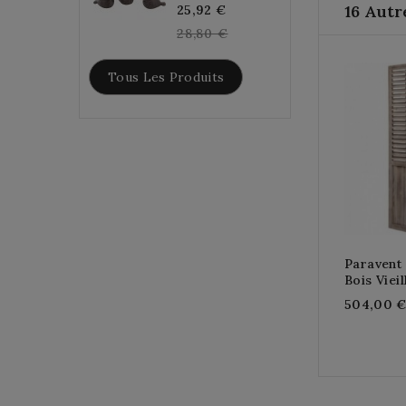
Regular
16 Autr
25,92 €
price
28,80 €
Tous Les Produits
Paravent
Bois Vieil
504,00 