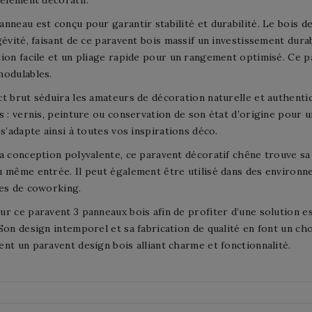
 élément décoratif.
nneau est conçu pour garantir stabilité et durabilité. Le bois d
gévité, faisant de ce paravent bois massif un investissement dur
ion facile et un pliage rapide pour un rangement optimisé. Ce par
modulables.
t brut séduira les amateurs de décoration naturelle et authenti
s : vernis, peinture ou conservation de son état d’origine pour 
 s’adapte ainsi à toutes vos inspirations déco.
a conception polyvalente, ce paravent décoratif chêne trouve sa 
 même entrée. Il peut également être utilisé dans des environ
es de coworking.
r ce paravent 3 panneaux bois afin de profiter d’une solution e
Son design intemporel et sa fabrication de qualité en font un ch
nt un paravent design bois alliant charme et fonctionnalité.