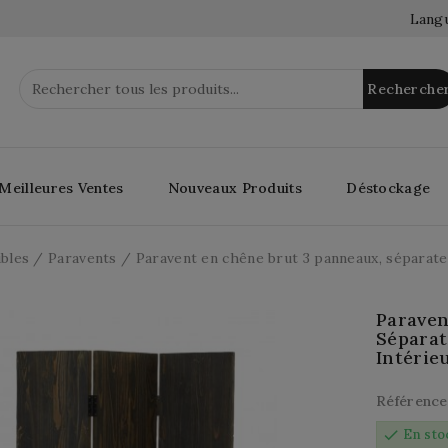
Langu
Recherche
Meilleures Ventes
Nouveaux Produits
Déstockage
bles
Paravents
Paravent en chêne brut 3 panneaux, séparate
Paraven
Séparat
Intérie
Référence
check
En sto