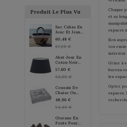
véritable
Chaque pa
Produit Le Plus Vu
et sa lon
manipulat
Sac Cabas En
espaces 
Jonc Et Jean...
Regular
60,48 €
Son aspec
price
67,20 €
vos envie
intérieur
Abat-Jour En
Coton Noir...
Grâce à s
Regular
57,60 €
bureau ou
price
les espac
64,00 €
Optez pou
Coussin De
Chaise Ou...
espaces. 
Regular
48,96 €
recherche
price
54,40 €
Oiseaux En
Fonte Pour...