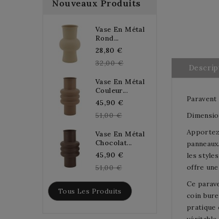
Nouveaux Produits
Vase En Métal
Rond...
Regular
28,80 €
price
32,00 €
Descrip
Vase En Métal
Couleur...
Paravent 
Regular
45,90 €
price
51,00 €
Dimension
Apportez 
Vase En Métal
Chocolat...
panneaux.
Regular
45,90 €
les style
price
offre une
51,00 €
Ce parave
Tous Les Produits
coin bure
pratique 