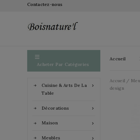
Contactez-nous

Accueil
Acheter Par Catégories
Accueil
Meu
Cuisine & Arts De La

design
Table
Décorations

Maison

Meubles
