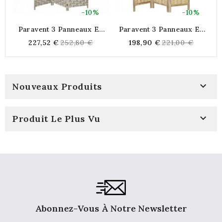
-10%
-10%
Paravent 3 Panneaux En
Paravent 3 Panneaux En
P
Nylon Blanc
Bois Laqué
P
Regular
Regular
227,52 €
252,80 €
198,90 €
221,00 €
P
price
price

Nouveaux Produits

Produit Le Plus Vu
Abonnez-Vous À Notre Newsletter