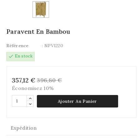
Paravent En Bambou
Référence
: NPV1220
check
En stock
357,12 €
396,80 €
Économisez 10%
Ajouter Au Panier
Expédition