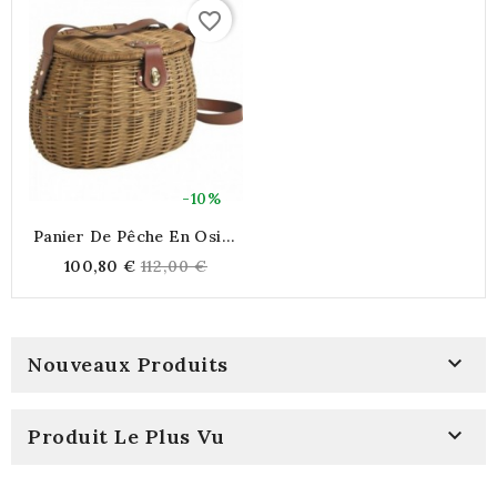
favorite_border
-10%
Panier De Pêche En Osier
Avec Sangle
Regular
100,80 €
112,00 €
price

Nouveaux Produits

Produit Le Plus Vu