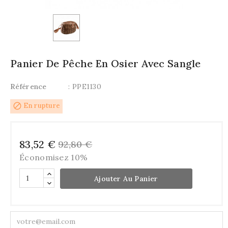
Panier De Pêche En Osier Avec Sangle
Référence
: PPE1130
block
En rupture
83,52 €
92,80 €
Économisez 10%
Ajouter Au Panier