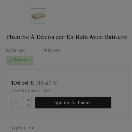
Planche À Découper En Bois Avec Rainure
Référence
: TPD1140
check
En stock
106,56 €
118,40 €
Économisez 10%
Ajouter Au Panier
Expédition