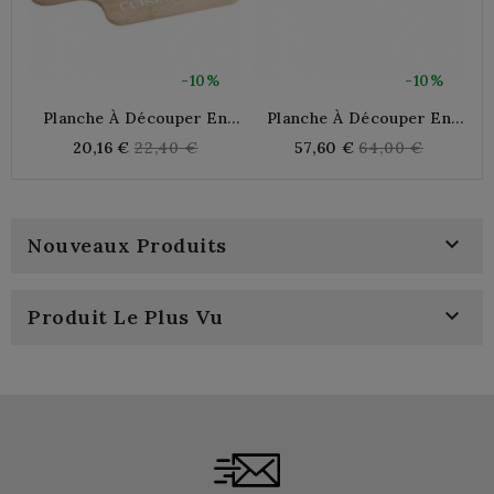
-10%
-10%
Planche À Découper En
Planche À Découper En
Bambou
Teck Naturel
Regular
Regular
20,16 €
22,40 €
57,60 €
64,00 €
price
price

Nouveaux Produits

Produit Le Plus Vu