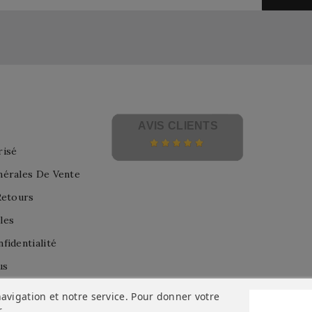
AVIS CLIENTS
risé
nérales De Vente
Retours
les
fidentialité
us
avigation et notre service. Pour donner votre
r
.