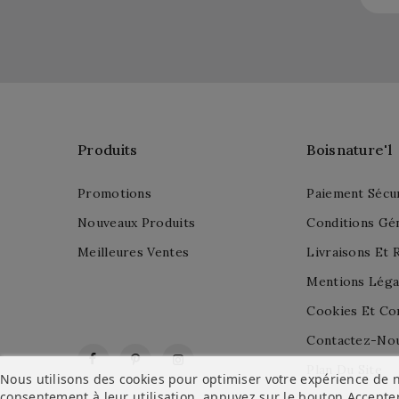
Produits
Boisnature'l
Promotions
Paiement Sécu
Nouveaux Produits
Conditions Gé
Meilleures Ventes
Livraisons Et 
Mentions Léga
Cookies Et Con
Contactez-No
Facebook
Pinterest
Instagram
Plan Du Site
Nous utilisons des cookies pour optimiser votre expérience de n
consentement à leur utilisation, appuyez sur le bouton
Accepte