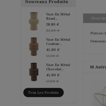
Nouveaux Produits
Vase En Métal
Descrip
Rond...
Regular
28,80 €
price
32,00 €
Plateau c
Vase En Métal
Dimension
Couleur...
Regular
45,90 €
price
51,00 €
Vase En Métal
16 Autr
Chocolat...
Regular
45,90 €
price
51,00 €
Tous Les Produits