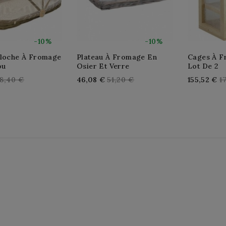
-10%
-10%
Cloche À Fromage
Plateau À Fromage En
Cages À F
ou
Osier Et Verre
Lot De 2
egular
Regular
R
8,40 €
46,08 €
51,20 €
155,52 €
1
rice
price
p