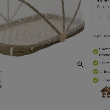
48,96
Écono
Expéditi
Chez v
(Numér

Paieme
14 jou
Livrai