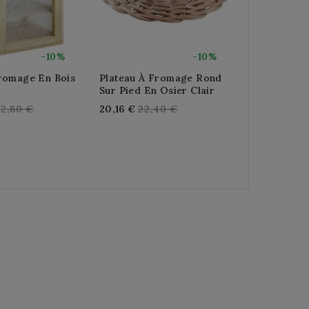
-10%
-10%
romage En Bois
Plateau À Fromage Rond
Plateau À 
Sur Pied En Osier Clair
Ardoise Av
egular
Regular
Reg
72,80 €
20,16 €
22,40 €
31,68 €
35,
rice
price
pric