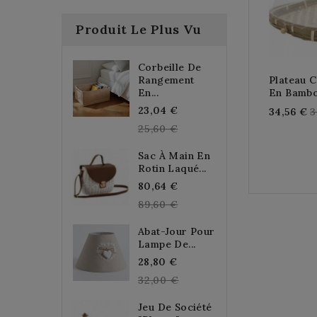
Produit Le Plus Vu
Corbeille De
Rangement
Plateau 
En...
En Bamb
Regular
23,04 €
R
34,56 €
3
price
25,60 €
p
Sac À Main En
Rotin Laqué...
Regular
80,64 €
price
89,60 €
Abat-Jour Pour
Lampe De...
Regular
28,80 €
price
32,00 €
Jeu De Société