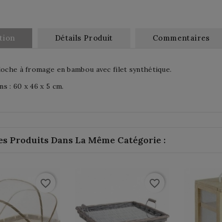
tion
Détails Produit
Commentaires
loche à fromage en bambou avec filet synthétique.
s : 60 x 46 x 5 cm.
es Produits Dans La Même Catégorie :
favorite_border
favorite_border