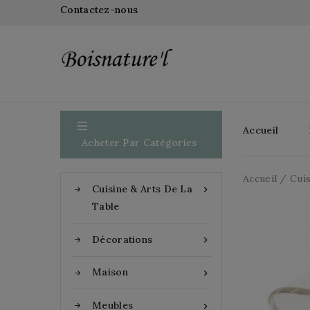
Contactez-nous

Accueil
Acheter Par Catégories
Accueil
Cuis
Cuisine & Arts De La

Table
Décorations

Maison

Meubles
