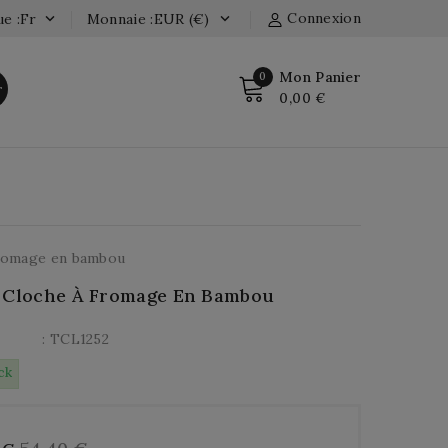
Connexion
e :fr
Monnaie :EUR (€)


Mon Panier
0
r
0,00 €
fromage en bambou
 Cloche À Fromage En Bambou
: TCL1252
ck