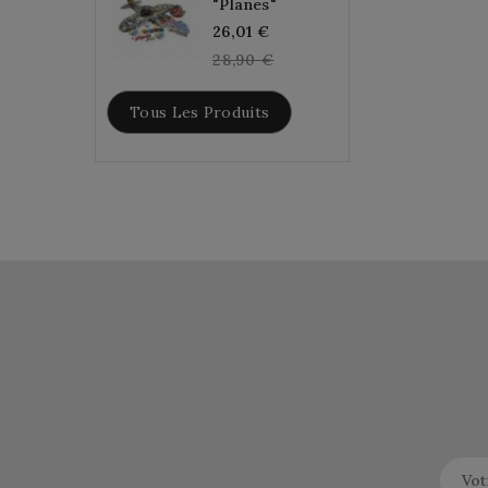
"Planes"
Regular
26,01 €
price
28,90 €
Tous Les Produits