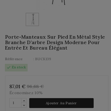
Porte-Manteaux Sur Pied En Métal Style
Branche D’arbre Design Moderne Pour
Entrée Et Bureau Élégant
Référence
: BUCK139
check
En stock
87,01 €
96,68 €
Économisez 10%
Ajouter Au Panier