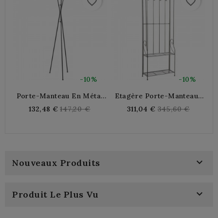
favorite_border
favorite_border
-10%
-10%
Porte-Manteau En Métal
Etagère Porte-Manteaux
Gris 3 Pieds Arbre
En Métal 4 Patères
Regular
Regular
132,48 €
147,20 €
311,04 €
345,60 €
price
price

Nouveaux Produits

Produit Le Plus Vu