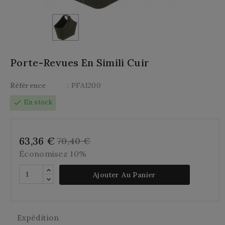
Porte-Revues En Simili Cuir
Référence
: PFA1200
check
En stock
63,36 €
70,40 €
Économisez 10%
Ajouter Au Panier
Expédition