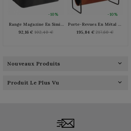
-10%
-10%
Range Magazine En Simili
Porte-Revues En Métal Et
Lézard Gris
Cuir
Regular
Regular
92,16 €
102,40 €
195,84 €
217,60 €
price
price

Nouveaux Produits

Produit Le Plus Vu