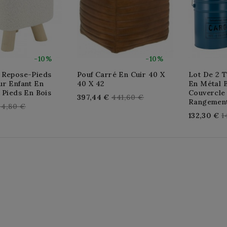
-10%
-10%
 Repose-Pieds
Pouf Carré En Cuir 40 X
Lot De 2 
ur Enfant En
40 X 42
En Métal 
 Pieds En Bois
Couvercle 
Regular
397,44 €
441,60 €
Rangemen
egular
44,80 €
price
R
132,30 €
1
rice
p