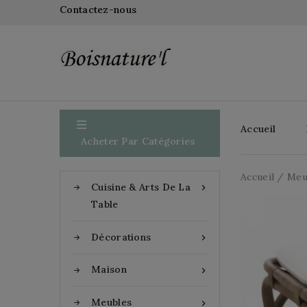
Contactez-nous

Accueil
Acheter Par Catégories
Accueil
Meu
Cuisine & Arts De La

Table
Décorations

Maison

Meubles
