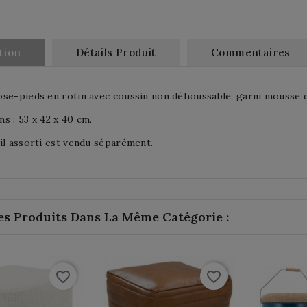
tion
Détails Produit
Commentaires
se-pieds en rotin avec coussin non déhoussable, garni mousse 
s : 53 x 42 x 40 cm.
il assorti est vendu séparément.
es Produits Dans La Même Catégorie :
favorite_border
favorite_border