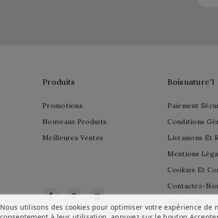
Produits
Boisnature'l
Promotions
Paiement Sécu
Nouveaux Produits
Conditions Gé
Meilleures Ventes
Livraisons Et 
Mentions Léga
Cookies Et Con
Contactez-No
Facebook
Pinterest
Instagram
Plan Du Site
Nous utilisons des cookies pour optimiser votre expérience de n
consentement à leur utilisation, appuyez sur le bouton
Accepte