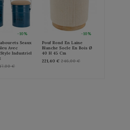
-10%
-10%
Tabourets Seaux
Pouf Rond En Laine
Pouf Coffre
Bleu Avec
Blanche Socle En Bois Ø
Bouclette B
Style Industriel
40 H 45 Cm
Couvercle 
t
Regular
Re
221,40 €
246,00 €
221,40 €
24
egular
47,00 €
price
pr
rice