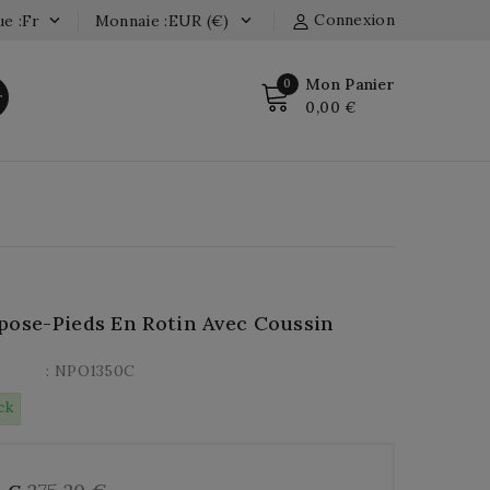
Connexion
e :fr
Monnaie :EUR (€)


Mon Panier
0
r
0,00 €
pose-Pieds En Rotin Avec Coussin
: NPO1350C
ck