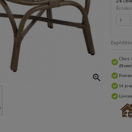
247,6
Écono
Expéditi
Chez v
(Numér

Paieme
14 jou
Livrai