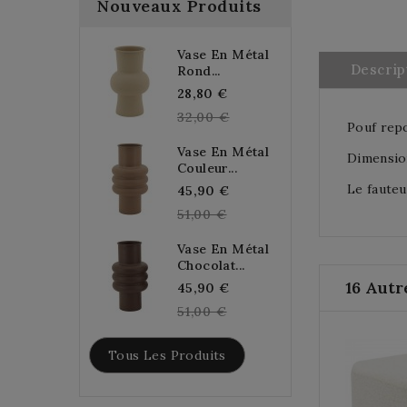
Nouveaux Produits
Vase En Métal
Descrip
Rond...
Regular
28,80 €
price
32,00 €
Pouf repo
Vase En Métal
Dimension
Couleur...
Le fauteu
Regular
45,90 €
price
51,00 €
Vase En Métal
Chocolat...
16 Autr
Regular
45,90 €
price
51,00 €
Tous Les Produits