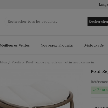
Langu
Recherche
Meilleures Ventes
Nouveaux Produits
Déstockage
bles
Poufs
Pouf repose-pieds en rotin avec coussin
Pouf Re
Référence
check
En sto