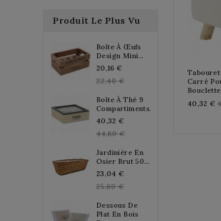
Produit Le Plus Vu
Boîte À Œufs
Design Mini...
Regular
20,16 €
Tabouret
price
22,40 €
Carré Po
Bouclette
Boîte À Thé 9
R
40,32 €
Compartiments...
p
Regular
40,32 €
price
44,80 €
Jardinière En
Osier Brut 50...
Regular
23,04 €
price
25,60 €
Dessous De
Plat En Bois