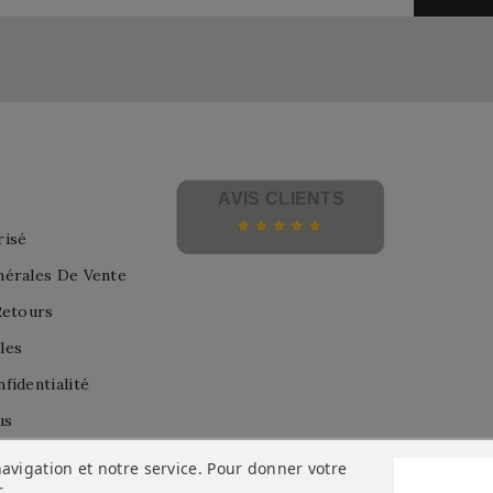
AVIS CLIENTS
risé
nérales De Vente
Retours
les
fidentialité
us
avigation et notre service. Pour donner votre
r
.