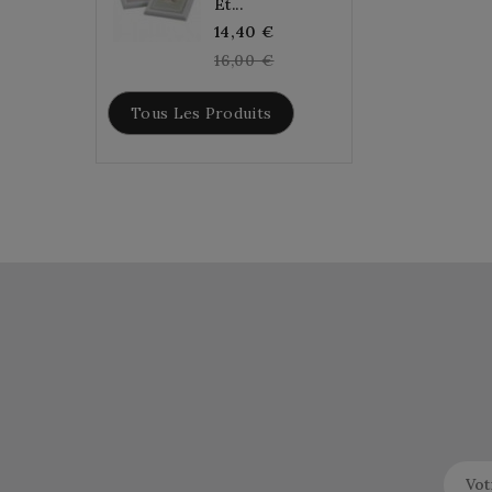
Et...
Regular
14,40 €
price
16,00 €
Tous Les Produits