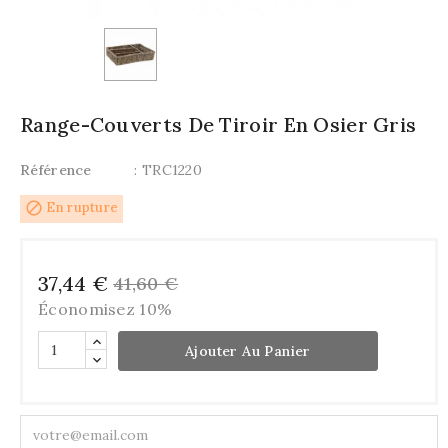
Range-Couverts De Tiroir En Osier Gris
Référence
: TRC1220
block
En rupture
37,44 €
41,60 €
Économisez 10%
Ajouter Au Panier