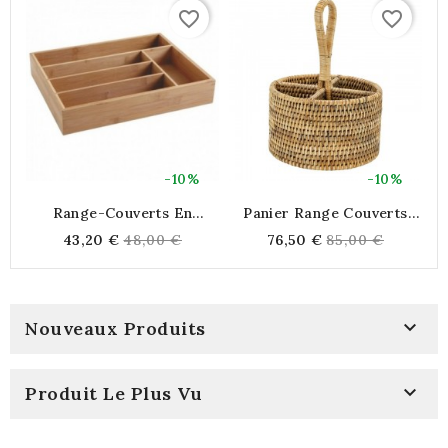
favorite_border
favorite_border
-10%
-10%
Range-Couverts En
Panier Range Couverts
P
Bambou 5 Compartiments |
Rond En Rotin Naturel À
Regular
Regular
43,20 €
48,00 €
76,50 €
85,00 €
Organiseur De Tiroir De
Poser Avec Poignée
O
price
price
Cuisine Naturel Et
Écologique

Nouveaux Produits

Produit Le Plus Vu