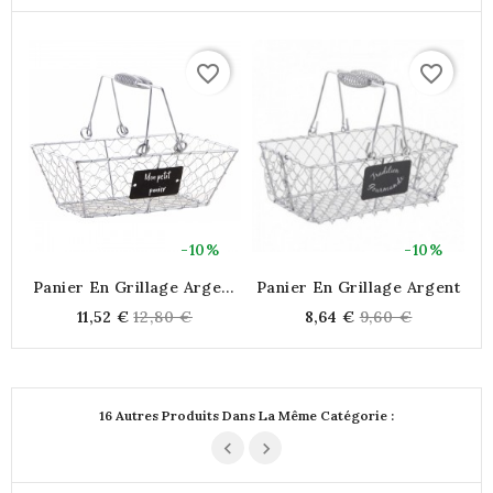
favorite_border
favorite_border
-10%
-10%
Panier En Grillage Argent
Panier En Grillage Argent
Rustique Avec Anses
Regular
Regular
11,52 €
12,80 €
8,64 €
9,60 €
Mobiles, Rangement Déco
price
price
Cuisine, Maison
16 Autres Produits Dans La Même Catégorie :