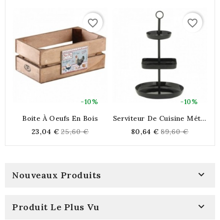
favorite_border
favorite_border
-10%
-10%
Boite À Oeufs En Bois
Serviteur De Cuisine Métal
Et Résine Noir 3 Étages
Regular
Regular
23,04 €
25,60 €
80,64 €
89,60 €
price
price

Nouveaux Produits

Produit Le Plus Vu