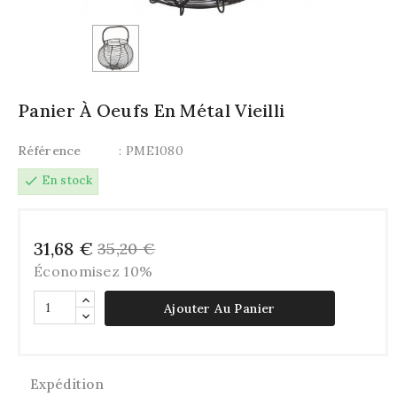
Panier À Oeufs En Métal Vieilli
Référence
: PME1080
check
En stock
31,68 €
35,20 €
Économisez 10%
Ajouter Au Panier
Expédition