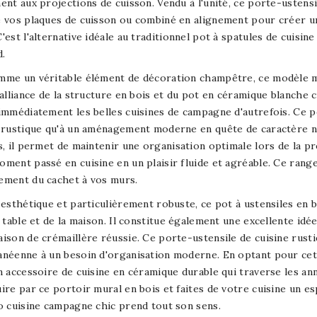
ent aux projections de cuisson. Vendu à l'unité, ce porte-ustensi
 vos plaques de cuisson ou combiné en alignement pour créer u
'est l'alternative idéale au traditionnel pot à spatules de cuisi
.
mme un véritable élément de décoration champêtre, ce modèle me
'alliance de la structure en bois et du pot en céramique blanche
immédiatement les belles cuisines de campagne d'autrefois. Ce po
 rustique qu'à un aménagement moderne en quête de caractère n
s, il permet de maintenir une organisation optimale lors de la p
ment passé en cuisine en un plaisir fluide et agréable. Ce range
ement du cachet à vos murs.
 esthétique et particulièrement robuste, ce pot à ustensiles en
a table et de la maison. Il constitue également une excellente i
ison de crémaillère réussie. Ce porte-ustensile de cuisine rustiq
néenne à un besoin d'organisation moderne. En optant pour cet o
n accessoire de cuisine en céramique durable qui traverse les an
ire par ce portoir mural en bois et faites de votre cuisine un es
o cuisine campagne chic prend tout son sens.