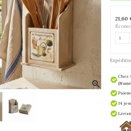
21,60
Écono
Expéditi
Chez v

(Numér
Paieme
14 jou
Livrai