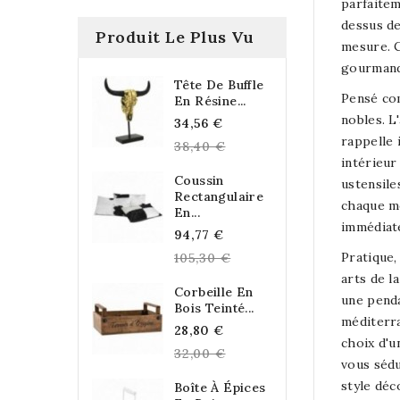
parfaitem
dessus de
Produit Le Plus Vu
mesure. C
gourmand
Tête De Buffle
Pensé co
En Résine...
nobles. L
Regular
34,56 €
rappelle 
price
38,40 €
intérieur
Coussin
ustensile
Rectangulaire
chaque mo
En...
immédiat
Regular
94,77 €
price
Pratique,
105,30 €
arts de l
Corbeille En
une penda
Bois Teinté...
méditerra
Regular
28,80 €
choix d'u
price
32,00 €
vous sédu
style déc
Boîte À Épices