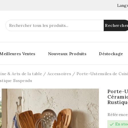
Langu
Recherche
Meilleures Ventes
Nouveaux Produits
Déstockage
ine & Arts de la table
Accessoires
Porte-Ustensiles de Cuis
ustique Suspendu
Porte-U
Céramiq
Rustiq
Référence
check
En sto