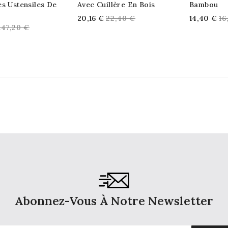
s Ustensiles De
Avec Cuillère En Bois
Bambou
Regular
Re
20,16 €
22,40 €
14,40 €
16
Regular
147,20 €
price
pr
price
Abonnez-Vous À Notre Newsletter