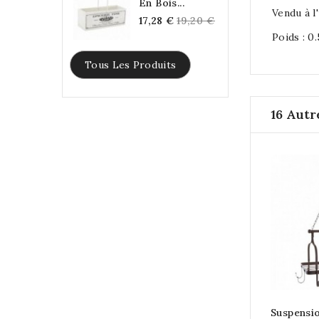
En Bois...
Vendu à l'
Regular
17,28 €
19,20 €
Poids : 0
price
Tous Les Produits
16 Autr
Suspensi