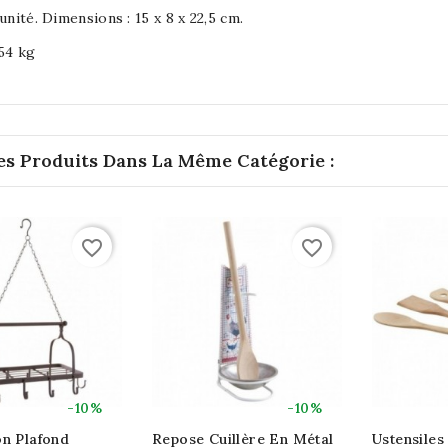
unité. Dimensions : 15 x 8 x 22,5 cm.
.54 kg
es Produits Dans La Même Catégorie :
favorite_border
favorite_border
-10%
-10%
on Plafond
Repose Cuillère En Métal
Ustensiles