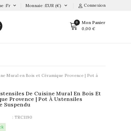
Connexion
e :fr
Monnaie :EUR (€)


Mon Panier
0
r
0,00 €
ine Mural en Bois et Céramique Provence | Pot à
stensiles De Cuisine Mural En Bois Et
ue Provence | Pot À Ustensiles
ue Suspendu
: TRC1190
ck