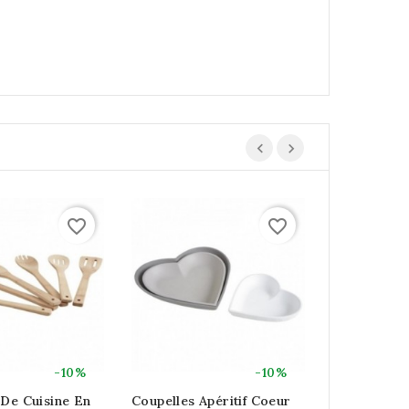
favorite_border
favorite_border
-10%
-10%
 De Cuisine En
Coupelles Apéritif Coeur
5 Paires De