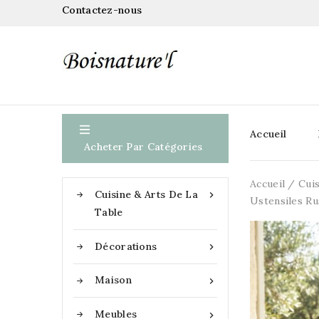
Contactez-nous

Accueil
Acheter Par Catégories
Accueil
Cuis
Cuisine & Arts De La

Ustensiles R
Table
Décorations

Maison

Meubles
