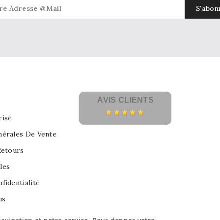
AVIS CLIENTS
risé
nérales De Vente
Retours
les
fidentialité
us