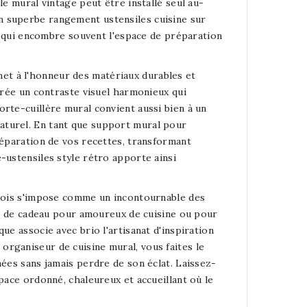
le mural vintage peut être installé seul au-
n superbe rangement ustensiles cuisine sur
ne qui encombre souvent l'espace de préparation
t à l'honneur des matériaux durables et
 crée un contraste visuel harmonieux qui
rte-cuillère mural convient aussi bien à un
aturel. En tant que support mural pour
réparation de vos recettes, transformant
-ustensiles style rétro apporte ainsi
 bois s'impose comme un incontournable des
dée de cadeau pour amoureux de cuisine ou pour
ue associe avec brio l'artisanat d'inspiration
rganiseur de cuisine mural, vous faites le
nées sans jamais perdre de son éclat. Laissez-
pace ordonné, chaleureux et accueillant où le