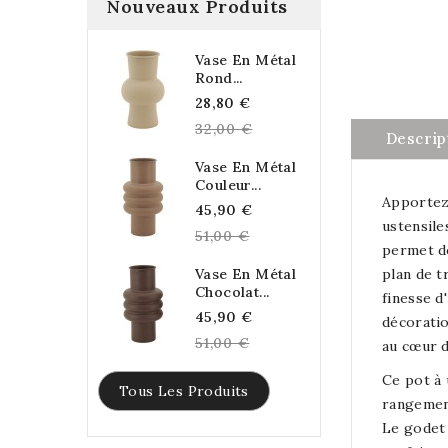
Nouveaux Produits
Vase En Métal
Rond...
Regular
28,80 €
price
32,00 €
Descrip
Vase En Métal
Couleur...
Apportez 
Regular
45,90 €
ustensile
price
51,00 €
permet de
Vase En Métal
plan de t
Chocolat...
finesse d
Regular
45,90 €
décoratio
price
51,00 €
au cœur d
Ce pot à 
Tous Les Produits
rangement
Le godet 