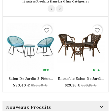
14 Autres Produits Dans La Même Catégorie :
favorite_border
favorite_border
-10%
-10%
Salon De Jardin 3 Pièces
Ensemble Salon De Jardin
C
En Rotin Synthétique Bleu
3 Pièces En Rotin 2
A
Regular
Regular
590,40 €
656,00 €
629,26 €
699,18 €
Avec 2 Fauteuils Et Table
Fauteuils + 1 Table Ronde
Po
price
price
Basse En Verre Trempé

Nouveaux Produits