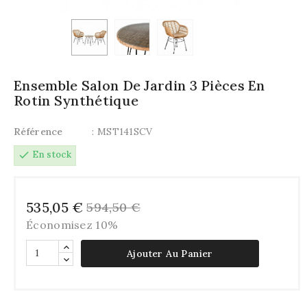
Ensemble Salon De Jardin 3 Pièces En
Rotin Synthétique
Référence
: MST141SCV
check
En stock
535,05 €
594,50 €
Économisez 10%
Ajouter Au Panier