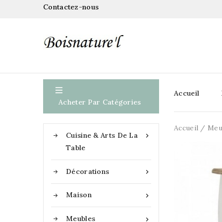
Contactez-nous

Accueil
Acheter Par Catégories
Accueil
Meu
Cuisine & Arts De La

Table
Décorations

Maison

Meubles
