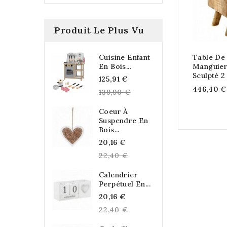
Produit Le Plus Vu
Cuisine Enfant
Table De 
En Bois...
Manguier
Sculpté 2
Regular
125,91 €
446,40 €
price
139,90 €
Coeur À
Suspendre En
Bois...
Regular
20,16 €
price
22,40 €
Calendrier
Perpétuel En...
Regular
20,16 €
price
22,40 €