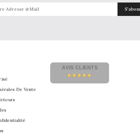
AVIS CLIENTS
risé
nérales De Vente
Retours
les
fidentialité
us