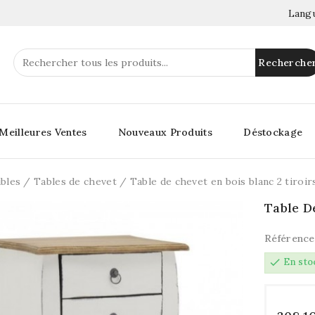
Langu
Recherche
Meilleures Ventes
Nouveaux Produits
Déstockage
bles
Tables de chevet
Table de chevet en bois blanc 2 tiroir
Table D
Référence
check
En sto