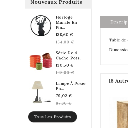
Nouveaux Produits
Horloge
Descrip
Murale En
Pin...
Regular
138,60 €
Table de 
price
154,00 €
Dimension
Série De 4
Cache-Pots...
Regular
130,50 €
price
145,00 €
16 Autr
Lampe À Poser
En...
Regular
79,02 €
price
87,80 €
Tous Les Produits