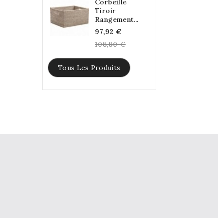
Corbeille
Tiroir
Rangement...
Regular
97,92 €
price
108,80 €
Tous Les Produits