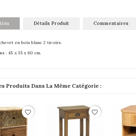
tion
Détails Produit
Commentaires
chevet en bois blanc 2 tiroirs.
s : 45 x 35 x 60 cm.
es Produits Dans La Même Catégorie :
favorite_border
favorite_border