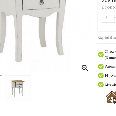
308,1
Écono
Expéditi
Chez v
(Numér

Paieme
14 jou
Livrai