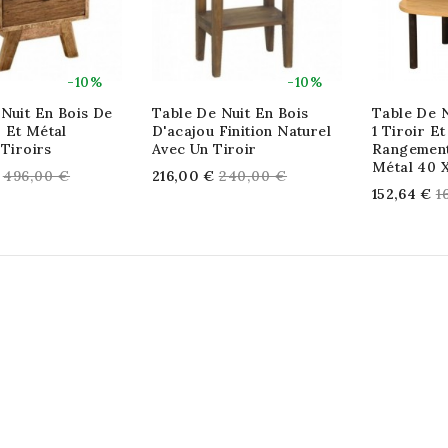
-10%
-10%
Nuit En Bois De
Table De Nuit En Bois
Table De 
 Et Métal
D'acajou Finition Naturel
1 Tiroir E
 Tiroirs
Avec Un Tiroir
Rangement
Métal 40 
Regular
Regular
496,00 €
216,00 €
240,00 €
R
152,64 €
1
price
price
p