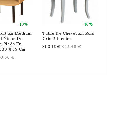
-10%
-10%
Nuit En Médium
Table De Chevet En Bois
Table De Nu
t 1 Niche De
Gris 2 Tiroirs
Manguier 1
, Pieds En
Regular
Re
308,16 €
342,40 €
630,72 €
7
X 30 X 55 Cm
price
pr
egular
69,60 €
rice