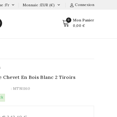
Connexion
e :fr
Monnaie :EUR (€)


Mon Panier
0
r
0,00 €
s
e Chevet En Bois Blanc 2 Tiroirs
: MTN1160
ck