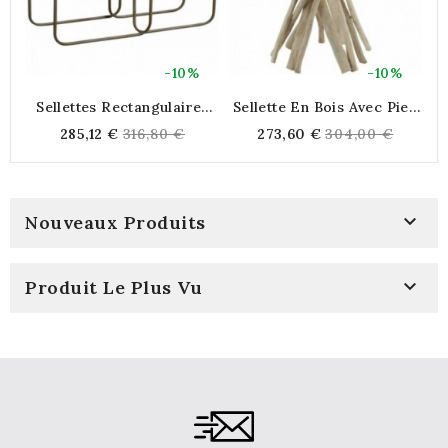
-10%
-10%
Sellettes Rectangulaires
Sellette En Bois Avec Pied
En Bois Et Métal
Fabriqué En Branches De
V
Regular
Regular
285,12 €
316,80 €
273,60 €
304,00 €
Teck
price
price
Na

Nouveaux Produits

Produit Le Plus Vu