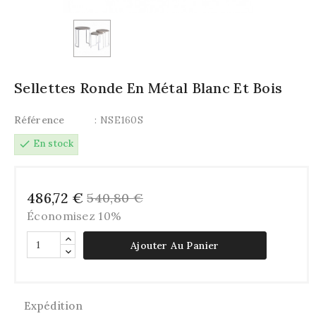
Sellettes Ronde En Métal Blanc Et Bois
Référence
: NSE160S
check
En stock
486,72 €
540,80 €
Économisez 10%
Ajouter Au Panier
Expédition