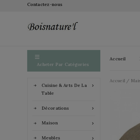
Contactez-nous

Accueil
Acheter Par Catégories
Accueil
Mai
Cuisine & Arts De La

Table
Décorations

Maison

Meubles
