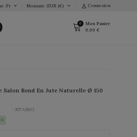
Connexion
e :fr
Monnaie :EUR (€)


Mon Panier
0
r
0,00 €
e Salon Rond En Jute Naturelle Ø 150
: NTA1803
ck