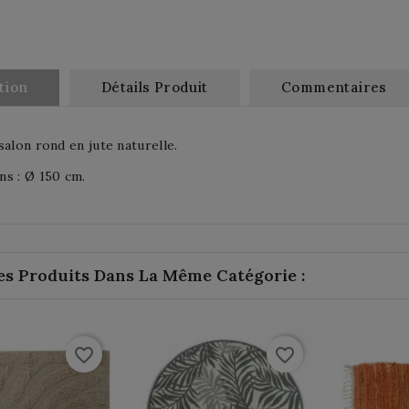
tion
Détails Produit
Commentaires
salon rond en jute naturelle.
s : Ø 150 cm.
es Produits Dans La Même Catégorie :
favorite_border
favorite_border