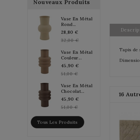
Nouveaux Produits
Vase En Métal
Rond...
Descrip
Regular
28,80 €
price
32,00 €
Tapis de 
Vase En Métal
Couleur...
Dimension
Regular
45,90 €
price
51,00 €
Vase En Métal
Chocolat...
16 Autr
Regular
45,90 €
price
51,00 €
Tous Les Produits