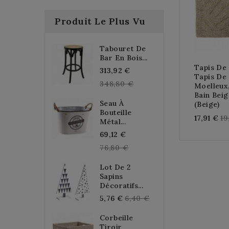
Produit Le Plus Vu
Tabouret De
Bar En Bois...
Tapis De 
Regular
313,92 €
Tapis De
price
348,80 €
Moelleux,
Bain Bei
Seau À
(Beige)
Bouteille
Re
17,91 €
19
Métal...
pr
Regular
69,12 €
price
76,80 €
Lot De 2
Sapins
Décoratifs...
Regular
5,76 €
6,40 €
price
Corbeille
Tiroir