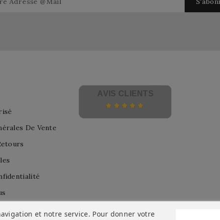
AVIS CLIENTS
risé
nérales De Vente
Retours
les
fidentialité
us
avigation et notre service. Pour donner votre