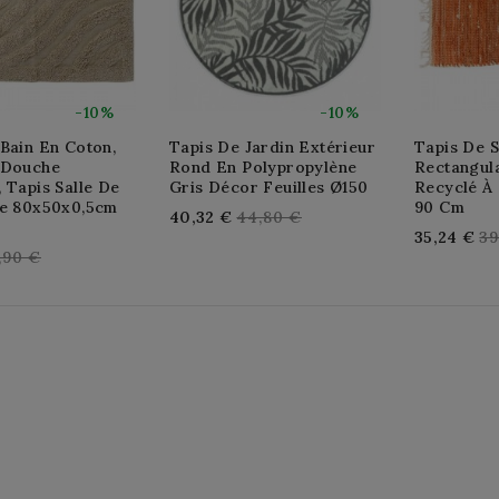
-10%
-10%
Bain En Coton,
Tapis De Jardin Extérieur
Tapis De S
 Douche
Rond En Polypropylène
Rectangul
 Tapis Salle De
Gris Décor Feuilles Ø150
Recyclé À
ge 80x50x0,5cm
90 Cm
Regular
40,32 €
44,80 €
Re
35,24 €
39
price
gular
,90 €
pr
ice