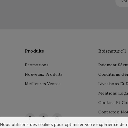
Produits
Boisnature'l
Promotions
Paiement Sécu
Nouveaux Produits
Conditions Gé
Meilleures Ventes
Livraisons Et 
Mentions Léga
Cookies Et Con
Contactez-No
Facebook
Pinterest
Instagram
Plan Du Site
Nous utilisons des cookies pour optimiser votre expérience de n