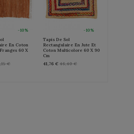
-10%
-10%
ol
Tapis De Sol
Tapis De S
aire En Coton
Rectangulaire En Jute Et
Jute Nature
 Franges 60 X
Coton Multicolore 60 X 90
Re
129,60 €
14
Cm
pr
gular
Regular
,15 €
41,76 €
46,40 €
ice
price