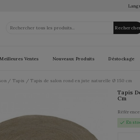
Langu
Recherche
Meilleures Ventes
Nouveaux Produits
Déstockage
son
Tapis
Tapis de salon rond en jute naturelle Ø 150 cm
Tapis D
Cm
Référence
check
En sto