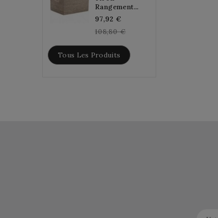
Rangement...
Regular
97,92 €
price
108,80 €
Tous Les Produits