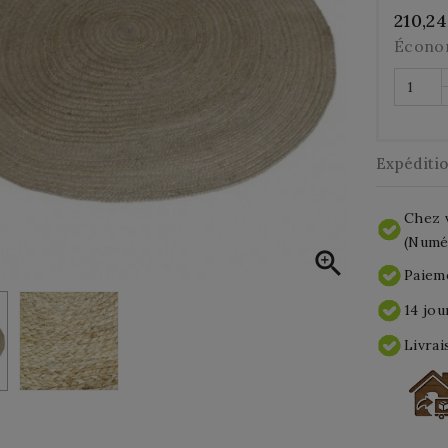
210,2
Écono
Expéditi
Chez v
(Numér

Paieme
14 jou
Livrai