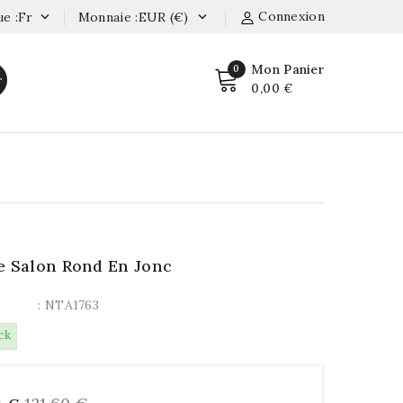
Connexion
e :fr
Monnaie :EUR (€)


Mon Panier
0
r
0,00 €
e Salon Rond En Jonc
: NTA1763
ck