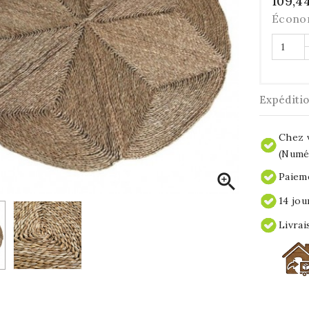
109,4
Écono
Expéditi
Chez v
(Numér

Paieme
14 jou
Livrai