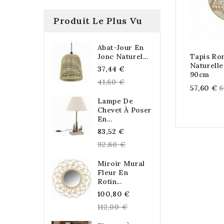
Produit Le Plus Vu
Abat-Jour En
Jonc Naturel...
Tapis Ro
Naturelle
Regular
37,44 €
90cm
price
41,60 €
R
57,60 €
6
p
Lampe De
Chevet À Poser
En...
Regular
83,52 €
price
92,80 €
Miroir Mural
Fleur En
Rotin...
Regular
100,80 €
price
112,00 €