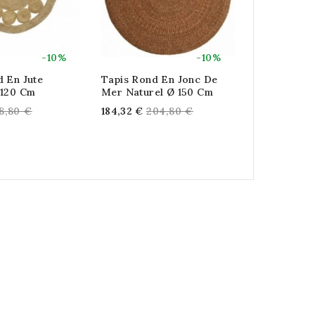
-10%
-10%
d En Jute
Tapis Rond En Jonc De
Tapis Rond 
 120 Cm
Mer Naturel Ø 150 Cm
Naturelle E
180 Cm
gular
Regular
8,80 €
184,32 €
204,80 €
Re
195,75 €
21
ice
price
pr