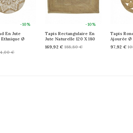
-10%
-10%
nd En Jute
Tapis Rectangulaire En
Tapis Ron
 Ethnique Ø
Jute Naturelle 120 X 180
Ajourée Ø
Regular
Re
169,92 €
188,80 €
97,92 €
10
egular
4,00 €
price
pr
rice