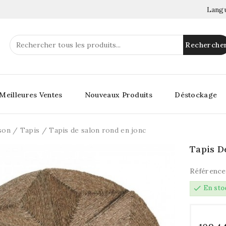
Langu
Recherche
Meilleures Ventes
Nouveaux Produits
Déstockage
son
Tapis
Tapis de salon rond en jonc
Tapis D
Référence
check
En sto