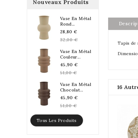
Nouveaux Produits
Vase En Métal
Descrip
Rond...
Regular
28,80 €
price
32,00 €
Tapis de 
Vase En Métal
Dimension
Couleur...
Regular
45,90 €
price
51,00 €
Vase En Métal
16 Autr
Chocolat...
Regular
45,90 €
price
51,00 €
Tous Les Produits