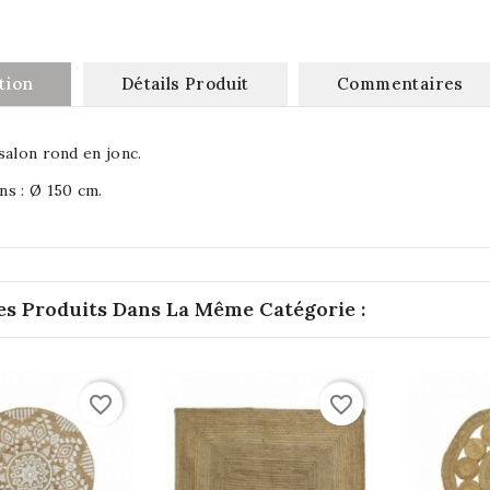
tion
Détails Produit
Commentaires
salon rond en jonc.
s : Ø 150 cm.
es Produits Dans La Même Catégorie :
favorite_border
favorite_border