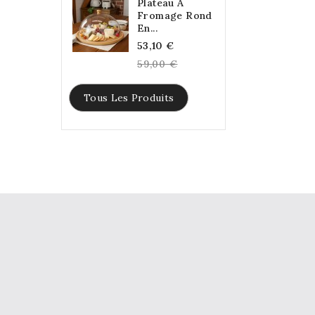
Plateau À
Fromage Rond
En...
Regular
53,10 €
price
59,00 €
Tous Les Produits