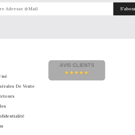
AVIS CLIENTS
risé
nérales De Vente
Retours
les
fidentialité
us