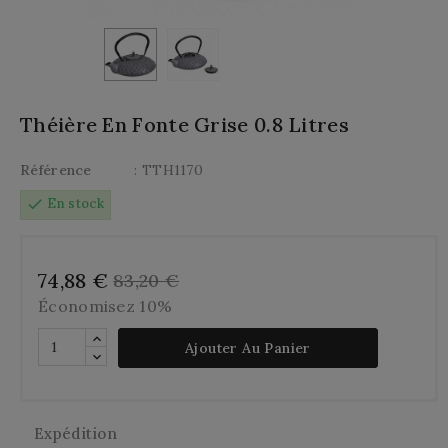
Théière En Fonte Grise 0.8 Litres
Référence
: TTH1170
check
En stock
74,88 €
83,20 €
Économisez 10%
Ajouter Au Panier
Expédition