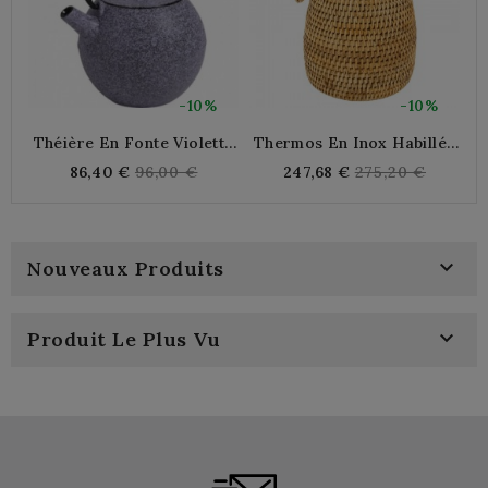
-10%
-10%
Théière En Fonte Violette
Thermos En Inox Habillée
T
0.9 Litres
De Rotin Naturel 1,5L
Regular
Regular
86,40 €
96,00 €
247,68 €
275,20 €
price
price

Nouveaux Produits

Produit Le Plus Vu