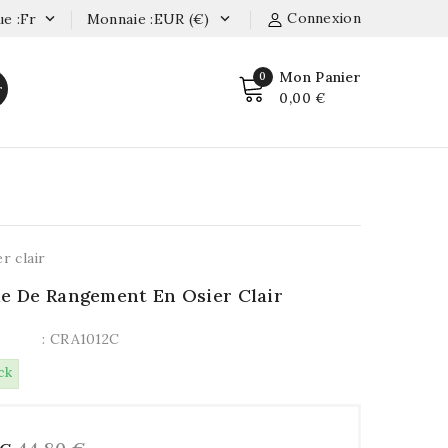
Connexion
e :fr
Monnaie :EUR (€)


Mon Panier
0
r
0,00 €
r clair
le De Rangement En Osier Clair
: CRA1012C
ck