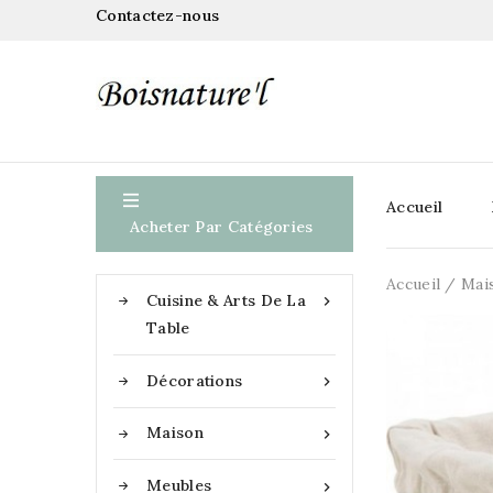
Contactez-nous

Accueil
Acheter Par Catégories
Accueil
Mai
Cuisine & Arts De La

Table
Décorations

Maison

Meubles
