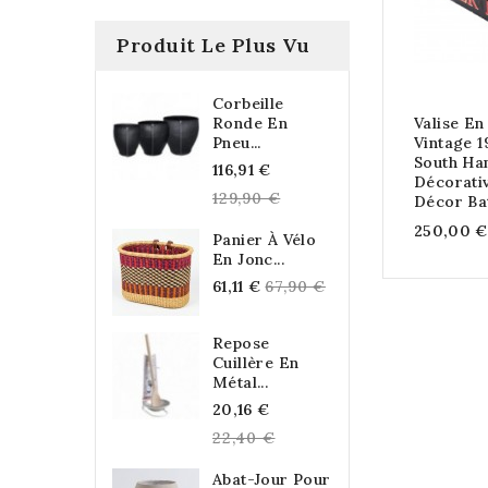
Produit Le Plus Vu
Corbeille
Ronde En
Valise En
Pneu...
Vintage 
South Ham
Regular
116,91 €
Décorativ
price
129,90 €
Décor Ba
250,00 €
Panier À Vélo
En Jonc...
Regular
61,11 €
67,90 €
price
Repose
Cuillère En
Métal...
Regular
20,16 €
price
22,40 €
Abat-Jour Pour