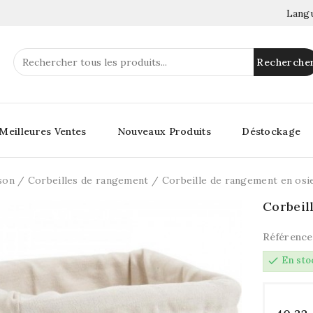
Langu
Recherche
Meilleures Ventes
Nouveaux Produits
Déstockage
son
Corbeilles de rangement
Corbeille de rangement en osie
Corbeil
Référence
check
En sto