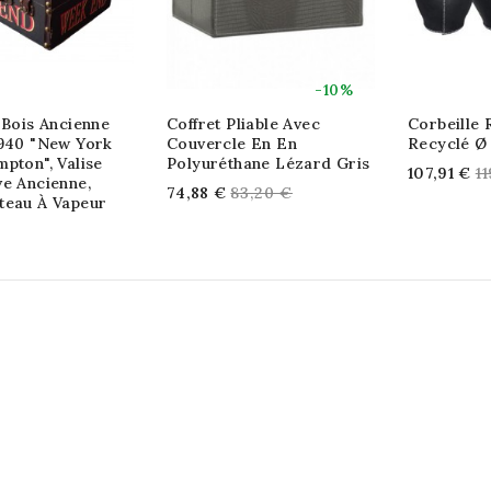
-10%
 Bois Ancienne
Coffret Pliable Avec
Corbeille
1940 "New York
Couvercle En En
Recyclé Ø
pton", Valise
Polyuréthane Lézard Gris
R
107,91 €
1
e Ancienne,
Regular
74,88 €
83,20 €
pr
teau À Vapeur
price