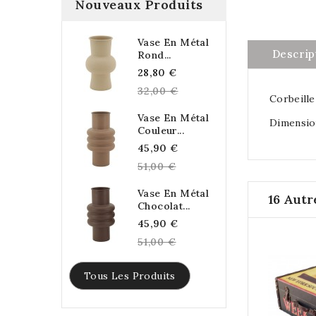
Nouveaux Produits
Vase En Métal
Descrip
Rond...
Regular
28,80 €
price
32,00 €
Corbeille
Vase En Métal
Dimension
Couleur...
Regular
45,90 €
price
51,00 €
Vase En Métal
16 Autr
Chocolat...
Regular
45,90 €
price
51,00 €
Tous Les Produits