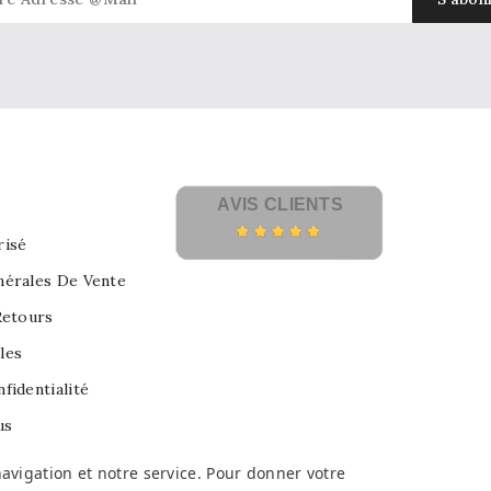
AVIS CLIENTS
risé
nérales De Vente
Retours
les
fidentialité
us
avigation et notre service. Pour donner votre