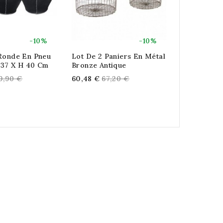
-10%
-10%
 Ronde En Pneu
Lot De 2 Paniers En Métal
Série De 2 
 37 X H 40 Cm
Bronze Antique
Jarre Ethni
Mer Et Plas
egular
Regular
19,90 €
60,48 €
67,20 €
Couvercles
ice
price
Reg
112,32 €
124
pri