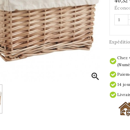
40,32
Écono
Expéditi
Chez v
(Numér

Paieme
14 jou
Livrai