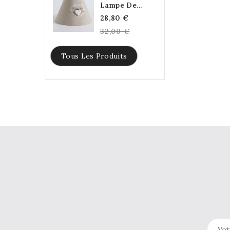
Lampe De...
Regular
28,80 €
price
32,00 €
Tous Les Produits