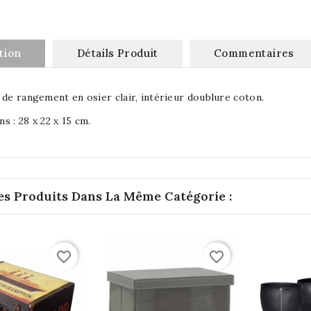
tion
Détails Produit
Commentaires
 de rangement en osier clair, intérieur doublure coton.
s : 28 x 22 x 15 cm.
es Produits Dans La Même Catégorie :
favorite_border
favorite_border