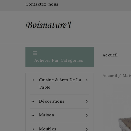
Contactez-nous

Accueil
Acheter Par Catégories
Accueil
Mai
Cuisine & Arts De La

Table
Décorations

Maison

Meubles
