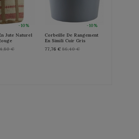
-10%
-10%
En Jute Naturel
Corbeille De Rangement
Corbeille 
 Rouge
En Simili Cuir Gris
En Jute Do
gular
Regular
Re
4,80 €
77,76 €
86,40 €
100,80 €
11
ice
price
pr