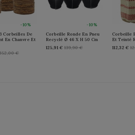
-10%
-10%
3 Corbeilles De
Corbeille Ronde En Pneu
Corbeille 
t En Chanvre Et
Recyclé Ø 46 X H 50 Cm
Et Teinté
Regular
Re
125,91 €
139,90 €
112,32 €
12
Regular
352,00 €
price
pr
price