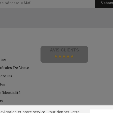
AVIS CLIENTS
risé
nérales De Vente
Retours
les
fidentialité
us
avigation et notre service. Pour donner votre