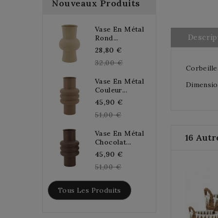
Nouveaux Produits
Vase En Métal
Descrip
Rond...
Regular
28,80 €
price
32,00 €
Corbeille
Vase En Métal
Dimension
Couleur...
Regular
45,90 €
price
51,00 €
Vase En Métal
16 Autr
Chocolat...
Regular
45,90 €
price
51,00 €
Tous Les Produits