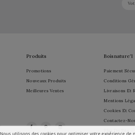
Produits
Boisnature'l
Promotions
Paiement Sécu
Nouveaux Produits
Conditions Gé
Meilleures Ventes
Livraisons Et 
Mentions Léga
Cookies Et Con
Contactez-No
Facebook
Pinterest
Instagram
Plan Du Site
Nous utilisons des cookies pour optimiser votre expérience de n