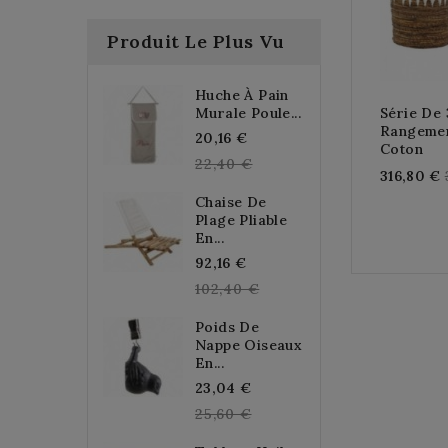
Produit Le Plus Vu
Huche À Pain
Murale Poule...
Série De 
Rangemen
Regular
20,16 €
Coton
price
22,40 €
316,80 €
Chaise De
Plage Pliable
En...
Regular
92,16 €
price
102,40 €
Poids De
Nappe Oiseaux
En...
Regular
23,04 €
price
25,60 €