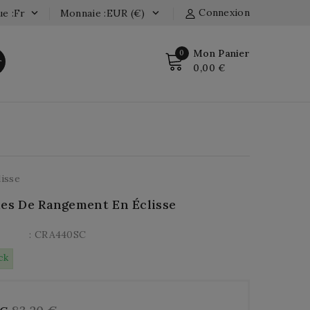
Connexion
e :fr
Monnaie :EUR (€)


Mon Panier
0
r
0,00 €
isse
les De Rangement En Éclisse
: CRA440SC
ck