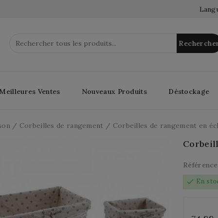
Langu
Recherche
Meilleures Ventes
Nouveaux Produits
Déstockage
son
Corbeilles de rangement
Corbeilles de rangement en écl
Corbeil
Référence
check
En sto