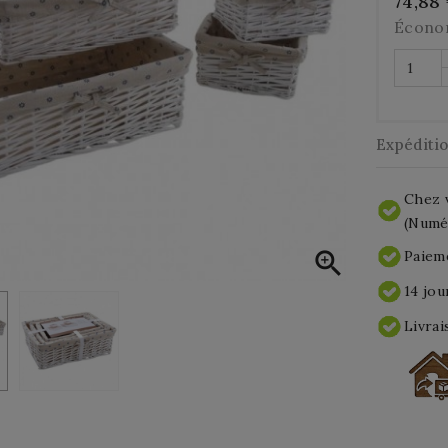
74,88
Écono
Expéditi
Chez v
(Numér

Paieme
14 jou
Livrai