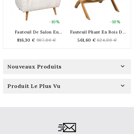
-10%
-10%
Fauteuil De Salon En
Fauteuil Pliant En Bois De
F
Fausse Fourrure Blanche,
Teck
Regular
Regular
816,30 €
907,00 €
561,60 €
624,00 €
Pieds En Bois
price
price

Nouveaux Produits

Produit Le Plus Vu