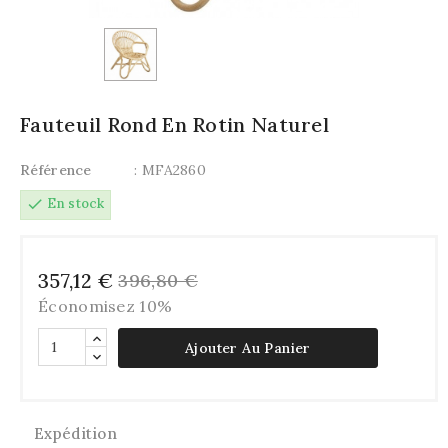
Fauteuil Rond En Rotin Naturel
Référence
: MFA2860
check
En stock
357,12 €
396,80 €
Économisez 10%
Ajouter Au Panier
Expédition