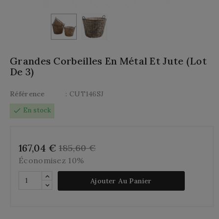
Grandes Corbeilles En Métal Et Jute (Lot
De 3)
Référence
: CUT146SJ
check
En stock
167,04 €
185,60 €
Économisez 10%
Ajouter Au Panier