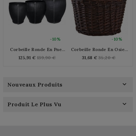
-10%
-10%
Corbeille Ronde En Pneu
Corbeille Ronde En Osier
Recyclé Ø 46 X H 50 Cm
Brut Ø 36 Cm
Ro
Regular
Regular
125,91 €
139,90 €
31,68 €
35,20 €
price
price

Nouveaux Produits

Produit Le Plus Vu