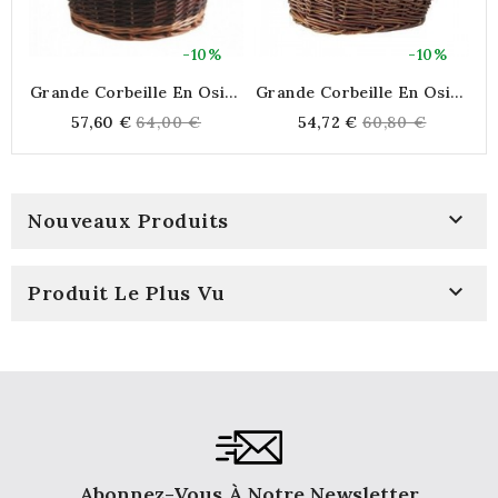
-10%
-10%
Grande Corbeille En Osier
Grande Corbeille En Osier
Ø 50 Cm
Ø 60 Cm
Regular
Regular
57,60 €
64,00 €
54,72 €
60,80 €
price
price

Nouveaux Produits

Produit Le Plus Vu
Abonnez-Vous À Notre Newsletter