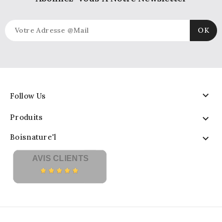

Follow Us
Produits

Boisnature'l

AVIS CLIENTS