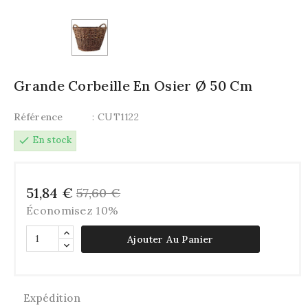
Grande Corbeille En Osier Ø 50 Cm
Référence
: CUT1122
check
En stock
51,84 €
57,60 €
Économisez 10%
Ajouter Au Panier
Expédition