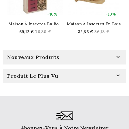
-10%
-10%
Maison À Insectes En Bois
Maison À Insectes En Bois
M
Et Bambou
Regular
Regular
69,12 €
76,80 €
32,56 €
36,18 €
price
price

Nouveaux Produits

Produit Le Plus Vu
Abonnez-Vous À Notre Newsletter