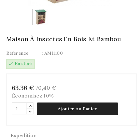
Maison À Insectes En Bois Et Bambou
Référence
: AMI1100
check
En stock
63,36 €
70,40 €
Économisez 10%
Ajouter Au Panier
Expédition