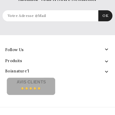

Follow Us
Produits

Boisnature'l

AVIS CLIENTS