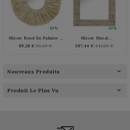
-10%
-10%
Miroir Rond En Palmier À
Miroir Mural
Franges Ø 62 Cm
Rectangulaire En Bois De
Regular
Regular
89,28 €
99,20 €
397,44 €
441,60 €
Manguier - Aztèque 63 X
price
price
78 Cm

Nouveaux Produits

Produit Le Plus Vu