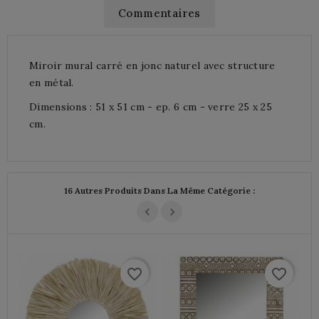
Commentaires
Miroir mural carré en jonc naturel avec structure
en métal.
Dimensions : 51 x 51 cm - ep. 6 cm - verre 25 x 25
cm.
16 Autres Produits Dans La Même Catégorie :
favorite_border
favorite_border