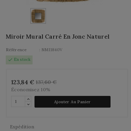
Miroir Mural Carré En Jonc Naturel
Référence
: NMI1840V
check
En stock
123,84 €
137,60 €
Économisez 10%
Ajouter Au Panier
Expédition