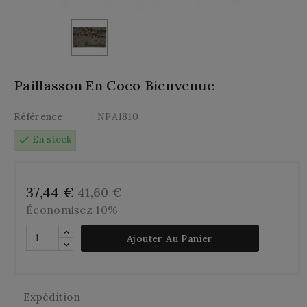
Paillasson En Coco Bienvenue
Référence
: NPA1810
check
En stock
37,44 €
41,60 €
Économisez 10%
Ajouter Au Panier
Expédition