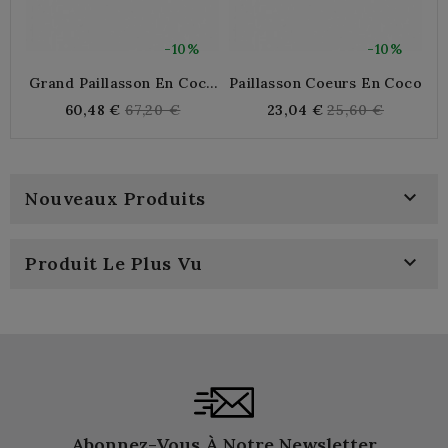
-10%
-10%
Grand Paillasson En Coco
Paillasson Coeurs En Coco
"Bonjour"
Regular
Regular
60,48 €
67,20 €
23,04 €
25,60 €
price
price

Nouveaux Produits

Produit Le Plus Vu
Abonnez-Vous À Notre Newsletter