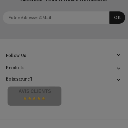

Follow Us
Produits

Boisnature'l

AVIS CLIENTS