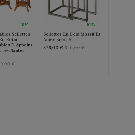
-10%
-10%
ables Sellettes
Sellettes En Bois Massif Et
Table Selle
En Rotin
Acier Brossé
Vert, Porte
ables D Appoint
Élégant, S
Regular
576,00 €
640,00 €
rte-Plantes
Naturel Int
price
X 50 Cm
egular
Re
99,00 €
134,10 €
14
rice
pri