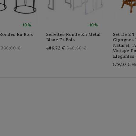
-10%
-10%
 Rondes En Bois
Sellettes Ronde En Métal
Set De 2 T
Blanc Et Bois
Gigognes 
Naturel, T
Regular
Regular
336,00 €
486,72 €
540,80 €
Vintage Po
price
price
Élégantes
R
179,10 €
1
p