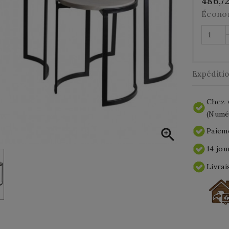
486,7
Écono
Expéditi
Chez v
(Numér

Paieme
14 jou
Livrai