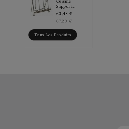
Cuisine
Support...
Regular
60,48 €
price
67,20 €
Tous Les Produits