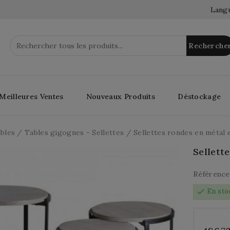
Langu
Recherche
Meilleures Ventes
Nouveaux Produits
Déstockage
bles
Tables gigognes - Sellettes
Sellettes rondes en métal 
Sellett
Référence
check
En sto