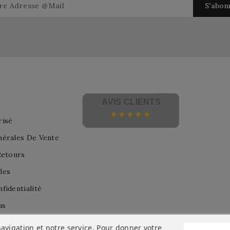
AVIS CLIENTS
risé
nérales De Vente
Retours
les
fidentialité
us
avigation et notre service. Pour donner votre