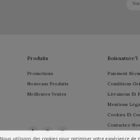
Produits
Boisnature'l
Promotions
Paiement Sécu
Nouveaux Produits
Conditions Gé
Meilleures Ventes
Livraisons Et 
Mentions Léga
Cookies Et Con
Contactez-No
Facebook
Pinterest
Instagram
Plan Du Site
Nous utilisons des cookies pour optimiser votre expérience de n