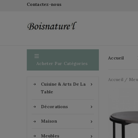
Contactez-nous

Accueil
Acheter Par Catégories
Accueil
Meu
Cuisine & Arts De La

Table
Décorations

Maison

Meubles
