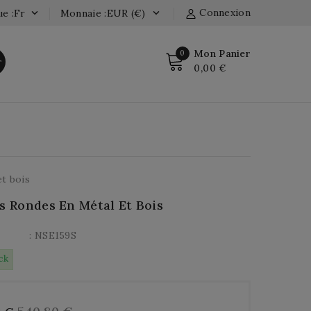
Connexion
e :fr
Monnaie :EUR (€)


Mon Panier
0
r
0,00 €
et bois
es Rondes En Métal Et Bois
: NSE159S
ck