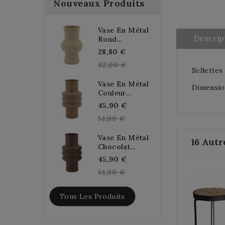
Nouveaux Produits
Vase En Métal
Descrip
Rond...
Regular
28,80 €
price
32,00 €
Sellettes
Vase En Métal
Dimension
Couleur...
Regular
45,90 €
price
51,00 €
Vase En Métal
16 Autr
Chocolat...
Regular
45,90 €
price
51,00 €
Tous Les Produits