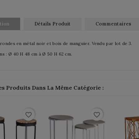
tion
Détails Produit
Commentaires
 rondes en métal noir et bois de manguier. Vendu par lot de 3.
s : Ø 40 H 48 cm à Ø 50 H 62 cm.
es Produits Dans La Même Catégorie :
favorite_border
favorite_border