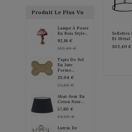
Produit Le Plus Vu
Lampe À Poser
En Bois Style...
Sellettes
Et Métal
Regular
92,16 €
302,40 €
price
102,40 €
Tapis De Sol
En Jute
Forme...
Regular
23,04 €
price
25,60 €
Abat-Jour En
Coton Noir...
Regular
57,60 €
price
64,00 €
Lutrin De