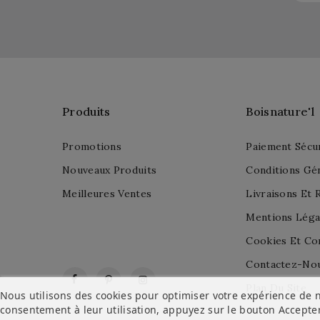
Produits
Boisnature'l
Promotions
Paiement Sécu
Nouveaux Produits
Conditions Gé
Meilleures Ventes
Livraisons Et 
Mentions Léga
Cookies Et Con
Contactez-No
Facebook
Pinterest
Instagram
Plan Du Site
Nous utilisons des cookies pour optimiser votre expérience de n
consentement à leur utilisation, appuyez sur le bouton
Accepte