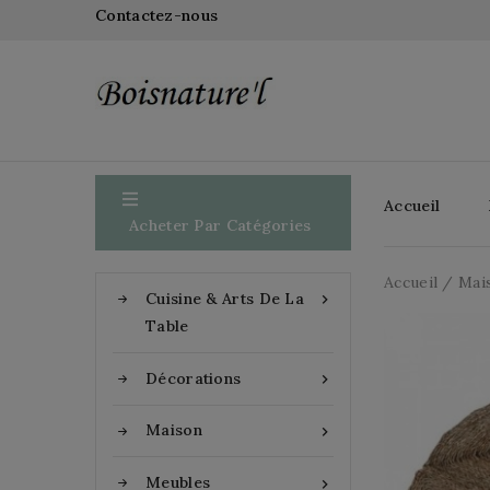
Contactez-nous

Accueil
Acheter Par Catégories
Accueil
Mai
Cuisine & Arts De La

Table
Décorations

Maison

Meubles
