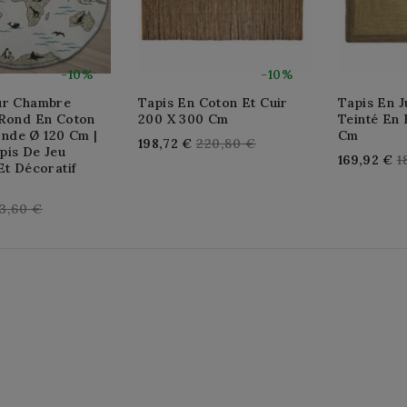
-10%
-10%
ur Chambre
Tapis En Coton Et Cuir
Tapis En J
 Rond En Coton
200 X 300 Cm
Teinté En 
de Ø 120 Cm |
Cm
Regular
198,72 €
220,80 €
pis De Jeu
R
169,92 €
1
price
Et Décoratif
p
egular
3,60 €
rice