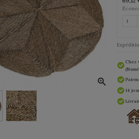
69,12
Écono
Expéditi
Chez v
(Numér

Paieme
14 jou
Livrai