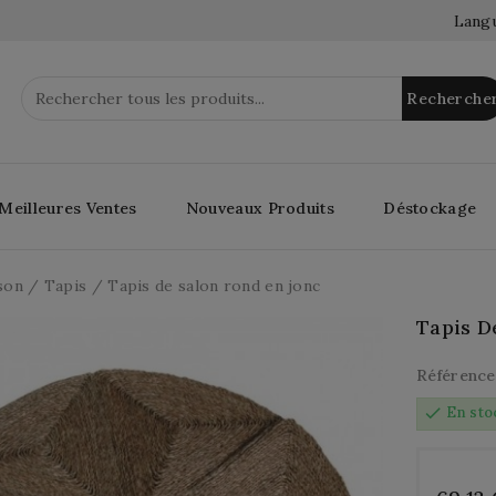
Langu
Recherche
Meilleures Ventes
Nouveaux Produits
Déstockage
son
Tapis
Tapis de salon rond en jonc
Tapis D
Référence
check
En sto