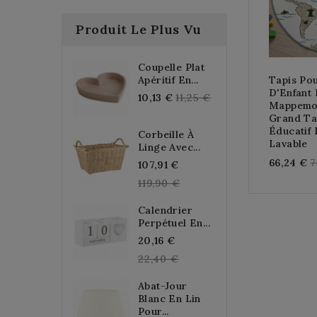
Produit Le Plus Vu
Coupelle Plat
Apéritif En...
Tapis Po
D'Enfant
Regular
10,13 €
11,25 €
Mappemon
price
Grand Ta
Éducatif 
Corbeille À
Lavable
Linge Avec...
R
66,24 €
7
Regular
107,91 €
p
price
119,90 €
Calendrier
Perpétuel En...
Regular
20,16 €
price
22,40 €
Abat-Jour
Blanc En Lin
Pour...