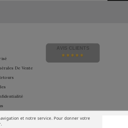
AVIS CLIENTS
risé
nérales De Vente
Retours
les
fidentialité
us
avigation et notre service. Pour donner votre
r
.