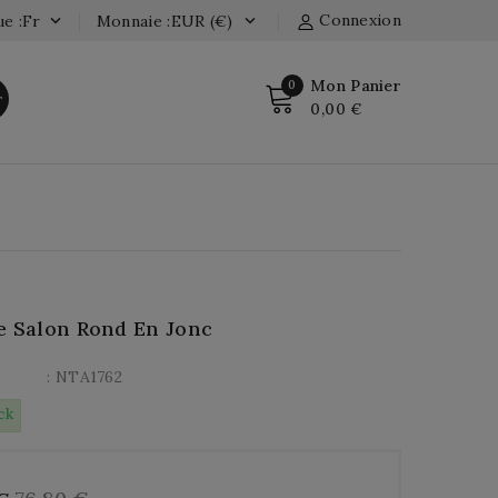
Connexion
e :fr
Monnaie :EUR (€)


Mon Panier
0
r
0,00 €
e Salon Rond En Jonc
: NTA1762
ck