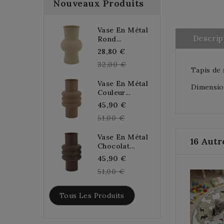
Nouveaux Produits
Vase En Métal
Descrip
Rond...
Regular
28,80 €
price
32,00 €
Tapis de 
Vase En Métal
Dimension
Couleur...
Regular
45,90 €
price
51,00 €
Vase En Métal
16 Autr
Chocolat...
Regular
45,90 €
price
51,00 €
Tous Les Produits