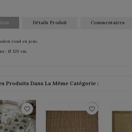
tion
Détails Produit
Commentaires
salon rond en jonc.
s : Ø 120 cm.
es Produits Dans La Même Catégorie :
favorite_border
favorite_border