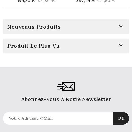
Regular
Regular
139,32 €
154,80 €
397,44 €
441,60 €
price
price

Nouveaux Produits

Produit Le Plus Vu
Abonnez-Vous À Notre Newsletter