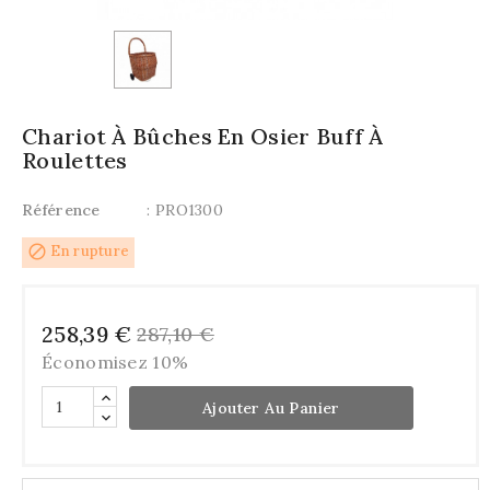
Chariot À Bûches En Osier Buff À
Roulettes
Référence
: PRO1300
block
En rupture
258,39 €
287,10 €
Économisez 10%
Ajouter Au Panier