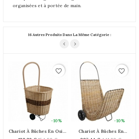
organisées et à portée de main.
16 Autres Produits Dans La Même Catégorie :
favorite_border
favorite_border
-10%
-10%
Chariot À Bûches En Osier
Chariot À Bûches En
Blanc
Poelet Et Métal