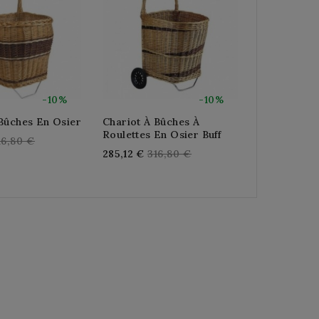
-10%
-10%
Bûches En Osier
Chariot À Bûches À
Chariot À B
Roulettes En Osier Buff
Bicolore
egular
16,80 €
Regular
R
285,12 €
316,80 €
302,40 €
3
rice
price
p