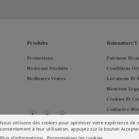
Produits
Boisnature'l
Promotions
Paiement Sécu
Nouveaux Produits
Conditions Gé
Meilleures Ventes
Livraisons Et 
Mentions Léga
Cookies Et Con
Contactez-No
Facebook
Pinterest
Instagram
Plan Du Site
Nous utilisons des cookies pour optimiser votre expérience de n
consentement à leur utilisation, appuyez sur le bouton
Accepte
Plus d'informations
Personnaliser les cookies