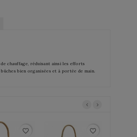
 de chauffage, réduisant ainsi les efforts
bûches bien organisées et à portée de main.
favorite_border
favorite_border