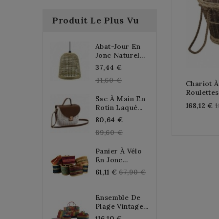
Produit Le Plus Vu
Abat-Jour En
Jonc Naturel...
Regular
37,44 €
price
41,60 €
Chariot 
Roulettes
Sac À Main En
R
168,12 €
1
Rotin Laqué...
p
Regular
80,64 €
price
89,60 €
Panier À Vélo
En Jonc...
Regular
61,11 €
67,90 €
price
Ensemble De
Plage Vintage...
Regular
116,10 €