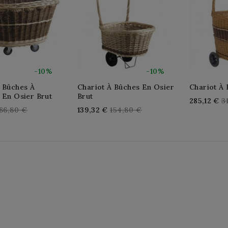
-10%
-10%
À Bûches À
Chariot À Bûches En Osier
Chariot À 
 En Osier Brut
Brut
R
285,12 €
3
egular
Regular
86,80 €
139,32 €
154,80 €
p
rice
price