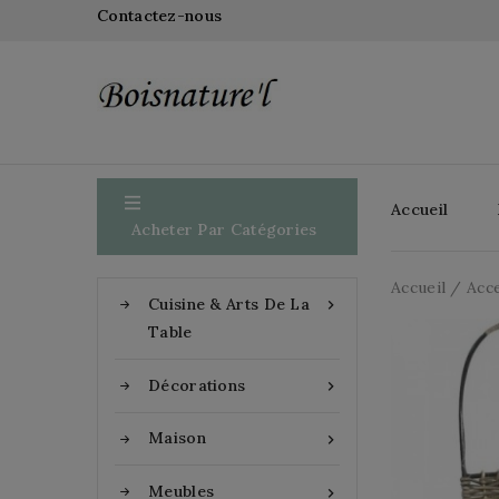
Contactez-nous

Accueil
Acheter Par Catégories
Accueil
Acc
Cuisine & Arts De La

Table
Décorations

Maison

Meubles
