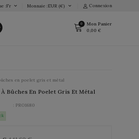
Connexion
e :fr
Monnaie :EUR (€)


Mon Panier
0
r
0,00 €
bûches en poelet gris et métal
 À Bûches En Poelet Gris Et Métal
: PRO1680
ck