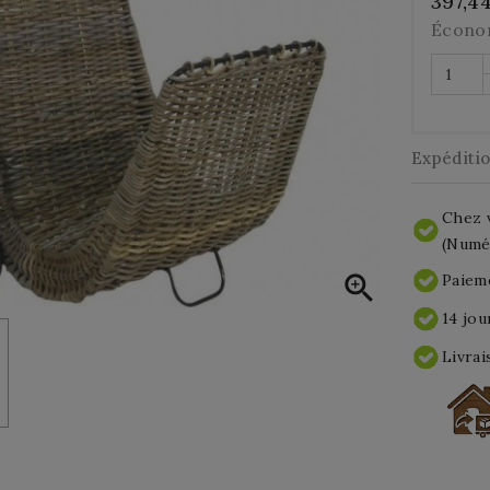
397,4
Écono
Expéditi
Chez v
(Numér

Paieme
14 jou
Livrai