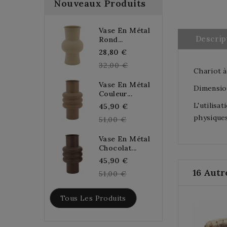
Nouveaux Produits
Vase En Métal
Descrip
Rond...
Regular
28,80 €
price
32,00 €
Chariot à
Vase En Métal
Dimension
Couleur...
L'utilisa
Regular
45,90 €
physiques
price
51,00 €
Vase En Métal
Chocolat...
Regular
45,90 €
16 Autr
price
51,00 €
Tous Les Produits