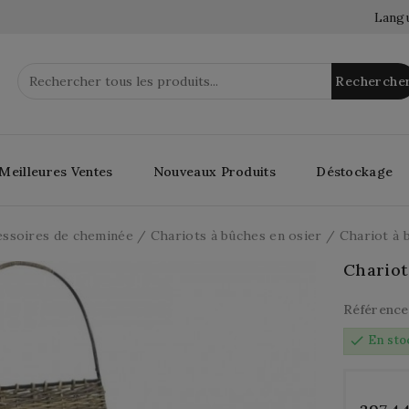
Langu
Recherche
Meilleures Ventes
Nouveaux Produits
Déstockage
essoires de cheminée
Chariots à bûches en osier
Chariot à 
Chariot
Référence
check
En sto