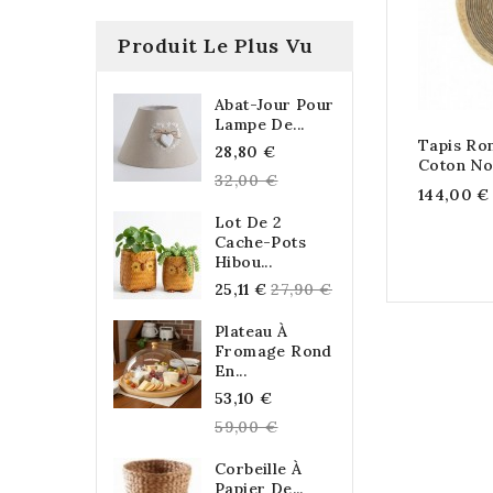
Produit Le Plus Vu
Abat-Jour Pour
Lampe De...
Tapis Ron
Regular
28,80 €
Coton No
price
32,00 €
144,00 €
Lot De 2
Cache-Pots
Hibou...
Regular
25,11 €
27,90 €
price
Plateau À
Fromage Rond
En...
Regular
53,10 €
price
59,00 €
Corbeille À
Papier De...