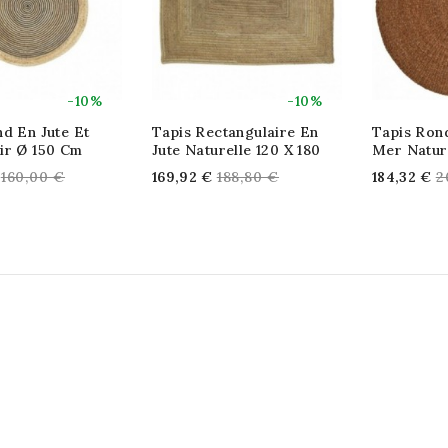
-10%
-10%
d En Jute Et
Tapis Rectangulaire En
Tapis Ron
ir Ø 150 Cm
Jute Naturelle 120 X 180
Mer Natur
Regular
Regular
R
160,00 €
169,92 €
188,80 €
184,32 €
2
price
price
p