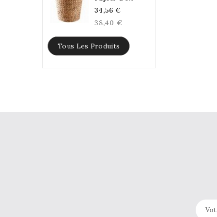
Regular
34,56 €
price
38,40 €
Tous Les Produits