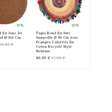
-10%
-10%
d En Jonc De
Tapis Rond En Jute
Natte De Pl
el Ø 150 Cm
Naturelle Ø 90 Cm Avec
Lot De 2
Franges Colorées En
egular
Regu
04,80 €
8,91 €
9,90
Coton Recyclé Style
rice
price
Bohème
Regular
60,30 €
67,00 €
price