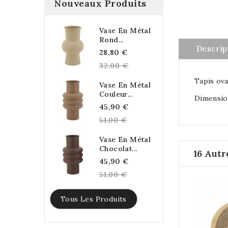
Nouveaux Produits
Vase En Métal
Rond...
Descrip
Regular
28,80 €
price
32,00 €
Tapis ova
Vase En Métal
Couleur...
Dimension
Regular
45,90 €
price
51,00 €
Vase En Métal
Chocolat...
16 Autr
Regular
45,90 €
price
51,00 €
Tous Les Produits