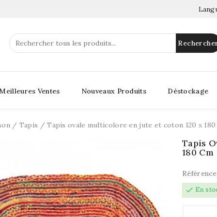
Langu
Recherche
Meilleures Ventes
Nouveaux Produits
Déstockage
son
Tapis
Tapis ovale multicolore en jute et coton 120 x 18
Tapis O
180 Cm
Référence
check
En sto