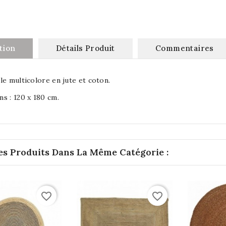
tion
Détails Produit
Commentaires
le multicolore en jute et coton.
s : 120 x 180 cm.
es Produits Dans La Même Catégorie :
favorite_border
favorite_border