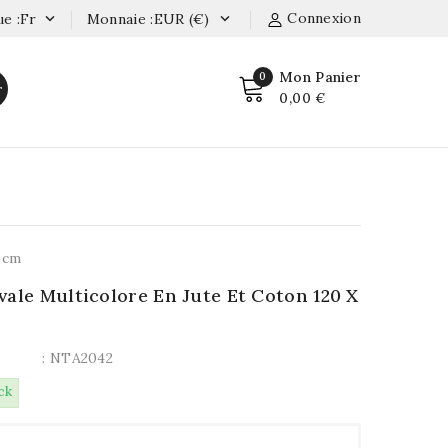
Connexion
e :fr
Monnaie :EUR (€)


Mon Panier
0
r
0,00 €
0 cm
vale Multicolore En Jute Et Coton 120 X
: NTA2042
ck