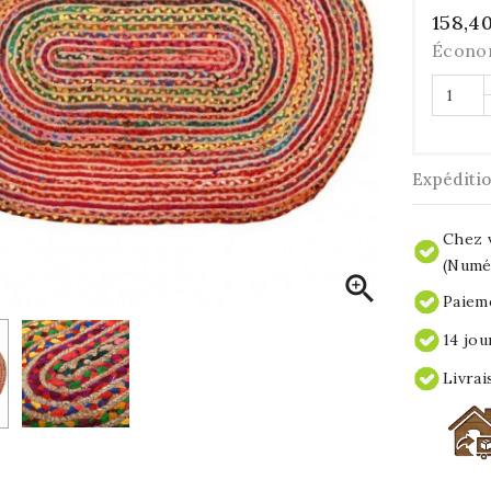
158,4
Écono
Expéditi
Chez v
(Numér

Paieme
14 jou
Livrai