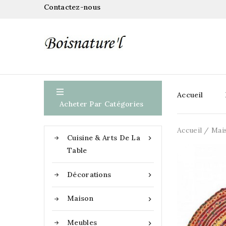
Contactez-nous

Accueil
Acheter Par Catégories
Accueil
Mai
Cuisine & Arts De La

Table
Décorations

Maison

Meubles
