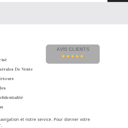
AVIS CLIENTS
risé
nérales De Vente
Retours
les
fidentialité
us
avigation et notre service. Pour donner votre
r
.