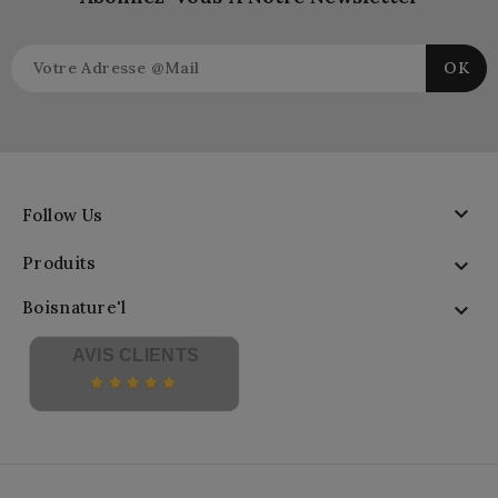

Follow Us
Produits

Boisnature'l

AVIS CLIENTS