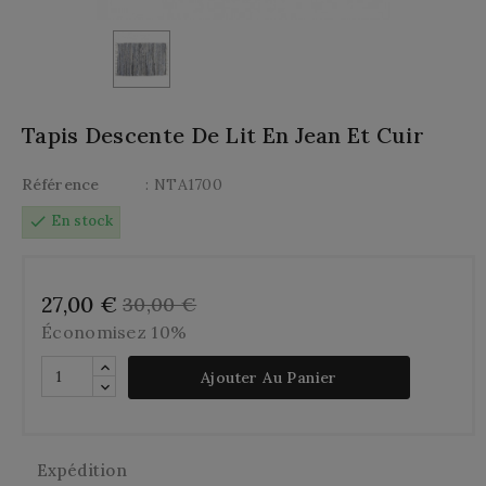
Tapis Descente De Lit En Jean Et Cuir
Référence
: NTA1700
check
En stock
27,00 €
30,00 €
Économisez 10%
Ajouter Au Panier
Expédition