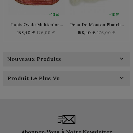
-10%
-10%
Tapis Ovale Multicolore
Peau De Mouton Blanche
En Jute Et Coton 120 X 180
100% Naturelle 90 X 60
Regular
Regular
158,40 €
176,00 €
158,40 €
176,00 €
Cm
Cm
price
price

Nouveaux Produits

Produit Le Plus Vu
Abonnez-Vous À Notre Newsletter